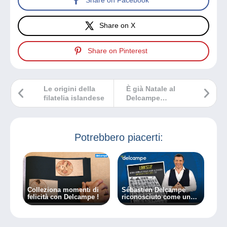
Share on Facebook
Share on X
Share on Pinterest
Le origini della
È già Natale al
filatelia islandese
Delcampe
Magazine!
Potrebbero piacerti:
Colleziona momenti di
Sébastien Delcampe
felicità con Delcampe !
riconosciuto come uno
dei filatelisti più
influenti dalla rivista
Linn’s!