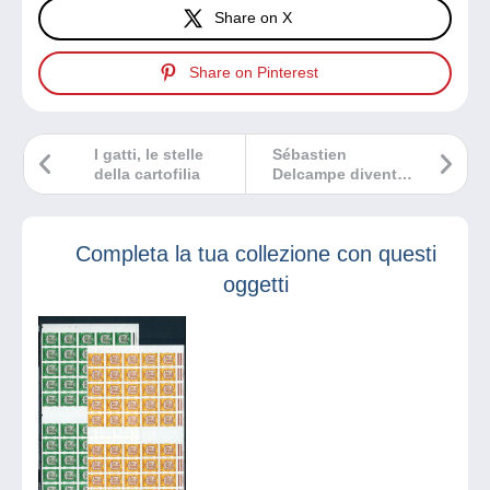
Share on X
Share on Pinterest
I gatti, le stelle
Sébastien
della cartofilia
Delcampe diventa
Fellow della Royal
Philatelic Society
di Londra
Completa la tua collezione con questi
oggetti