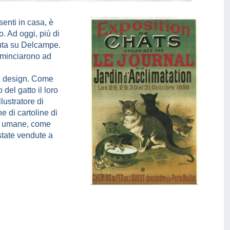
enti in casa, è
. Ad oggi, più di
duta su Delcampe.
cominciarono ad
il design. Come
 del gatto il loro
lustratore di
e di cartoline di
ose umane, come
state vendute a