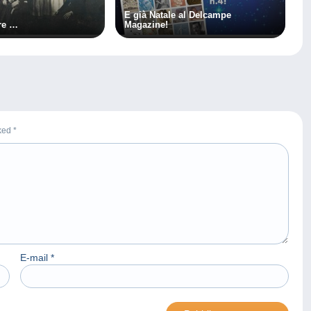
È già Natale al Delcampe
ore …
Magazine!
rked
*
E-mail
*