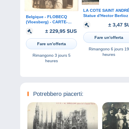
LA COTE SAINT ANDRÉ
Statue d'Hector Berlioz
Belgique - FLOBECQ
(Vloesberg) - CARTE-
± 3,47 $
PHOTO gros plan
± 229,95 $US
devanture CAFÉ
Fare un'offerta
FLOBECQUOIS
Fare un'offerta
Rimangono
6 jours 19
heures
Rimangono
3 jours 5
heures
Potrebbero piacerti: