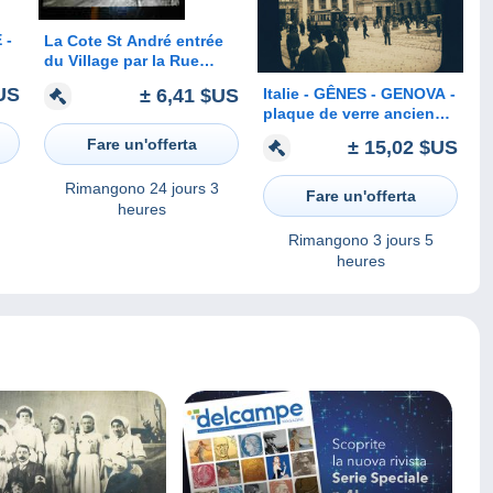
 -
La Cote St André entrée
du Village par la Rue
Berlioz
US
± 6,41 $US
Italie - GÊNES - GENOVA -
plaque de verre ancienne
(1906) - Théâtre Carlo-
Fare un'offerta
± 15,02 $US
Felice - Carolo-Felici -
(tramway)
Rimangono
24 jours 3
Fare un'offerta
heures
Rimangono
3 jours 5
heures