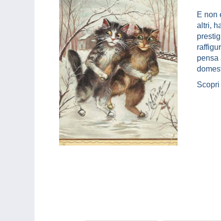
E non è
altri, 
presti
raffig
pensa 
domest
Scopri