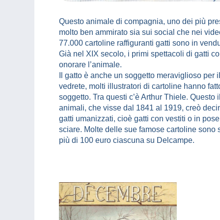
Questo animale di compagnia, uno dei più pres
molto ben ammirato sia sui social che nei video
77.000 cartoline raffiguranti gatti sono in ven
Già nel XIX secolo, i primi spettacoli di gatti 
onorare l’animale.
Il gatto è anche un soggetto meraviglioso per 
vedrete, molti illustratori di cartoline hanno fatto
soggetto. Tra questi c’è Arthur Thiele. Questo il
animali, che visse dal 1841 al 1919, creò decin
gatti umanizzati, cioè gatti con vestiti o in p
sciare. Molte delle sue famose cartoline sono 
più di 100 euro ciascuna su Delcampe.