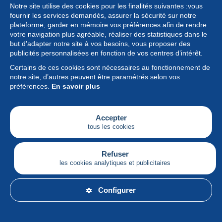
Notre site utilise des cookies pour les finalités suivantes :vous
fournir les services demandés, assurer la sécurité sur notre
plateforme, garder en mémoire vos préférences afin de rendre
votre navigation plus agréable, réaliser des statistiques dans le
but d’adapter notre site à vos besoins, vous proposer des
Collection
publicités personnalisées en fonction de vos centres d’intérêt.
Certains de ces cookies sont nécessaires au fonctionnement de
Actualités
notre site, d’autres peuvent être paramétrés selon vos
préférences.
En savoir plus
Fonctionnalités
Société
Accepter
tous les cookies
Services
Articles
Refuser
les cookies analytiques et publicitaires
Français
Configurer
© Delcampe International srl - Tous droits réservés.
Conditions d'utilisation
&
vie privée.