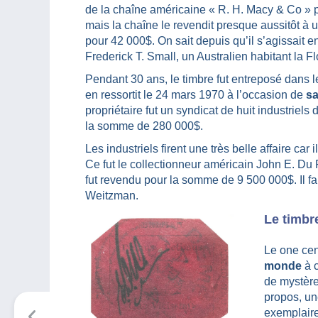
de la chaîne américaine « R. H. Macy & Co »
mais la chaîne le revendit presque aussitôt à
pour 42 000$. On sait depuis qu’il s’agissait en
Frederick T. Small, un Australien habitant la Fl
Pendant 30 ans, le timbre fut entreposé dans le
en ressortit le 24 mars 1970 à l’occasion de
sa
propriétaire fut un syndicat de huit industrie
la somme de 280 000$.
Les industriels firent une très belle affaire car
Ce fut le collectionneur américain John E. Du P
fut revendu pour la somme de 9 500 000$. Il fai
Weitzman.
Le timbr
Le one cen
monde
à c
de mystère 
propos, un
exemplaire,