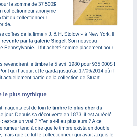
 pour la somme de 37 500$
 un collectionneur anonyme
 fait du collectionneur
oride.
s coffres de la firme « J. & H. Stolow » à New York. Il
 revente par la galerie Siegel.
Son nouveau
ls de Pennsylvanie. Il fut acheté comme placement pour
 ils revendirent le timbre le 5 avril 1980 pour 935 000$ !
ont qui l’acquit et le garda jusqu’au 17/06/2014 où il
t actuellement partie de la collection de Stuart
e le plus mythique
t magenta est de loin
le timbre le plus cher du
e jour. Depuis sa découverte en 1873, il est auréolé
: est-ce un vrai ? Y’en a-t-il eu plusieurs ? A ce
e rumeur tend à dire que le timbre exista en double
 mais que ce fut le collectionneur qui avait acquis le