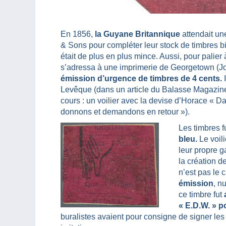
En 1856,
la Guyane Britannique
attendait un
& Sons pour compléter leur stock de timbres bien
était de plus en plus mince. Aussi, pour palie
s’adressa à une imprimerie de Georgetown (Jo
émission d’urgence de timbres de 4 cents.
I
Levêque (dans un article du Balasse Magazine 
cours : un voilier avec la devise d’Horace « D
donnons et demandons en retour »).
Les timbres f
bleu.
Le voili
leur propre g
la création d
n’est pas le 
émission
, n
ce timbre fut
« E.D.W. » p
buralistes avaient pour consigne de signer les v