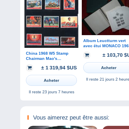
Album Leuctturm vert
avec étui MONACO 1964 /
1979 + Feuilles
China 1968 W5 Stamp
± 103,70 $
préimprimées ( avec
Chairman Mao's
pochettes plastiques)
Revolution in Literature &
sans timbre.
± 1 319,94 $US
Acheter
Art MNH Stamps
Il reste
21 jours 2 heur
Acheter
Il reste
23 jours 7 heures
Vous aimerez peut être aussi: