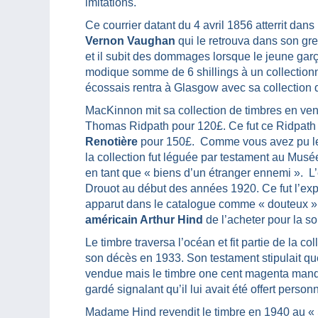
imitations.
Ce courrier datant du 4 avril 1856 atterrit da
Vernon Vaughan
qui le retrouva dans son gre
et il subit des dommages lorsque le jeune garço
modique somme de 6 shillings à un collectio
écossais rentra à Glasgow avec sa collection 
MacKinnon mit sa collection de timbres en ven
Thomas Ridpath pour 120£. Ce fut ce Ridpath 
Renotière
pour 150£. Comme vous avez pu le l
la collection fut léguée par testament au Musée
en tant que « biens d’un étranger ennemi ». L’ét
Drouot au début des années 1920. Ce fut l’expe
apparut dans le catalogue comme « douteux »
américain Arthur Hind
de l’acheter pour la s
Le timbre traversa l’océan et fit partie de la co
son décès en 1933. Son testament stipulait que
vendue mais le timbre one cent magenta manqu
gardé signalant qu’il lui avait été offert perso
Madame Hind revendit le timbre en 1940 au «