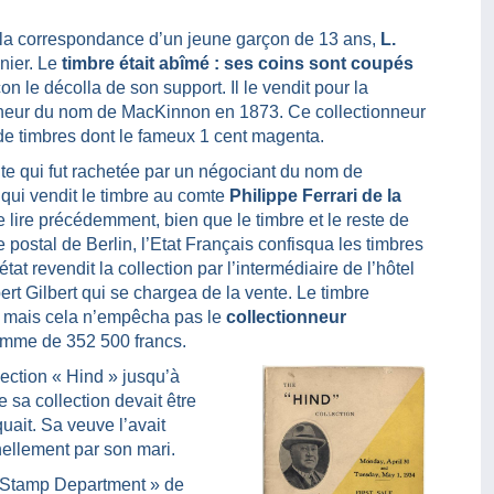
ns la correspondance d’un jeune garçon de 13 ans,
L.
nier. Le
timbre était abîmé : ses coins sont coupés
n le décolla de son support. Il le vendit pour la
nneur du nom de MacKinnon en 1873. Ce collectionneur
de timbres dont le fameux 1 cent magenta.
te qui fut rachetée par un négociant du nom de
qui vendit le timbre au comte
Philippe Ferrari de la
ire précédemment, bien que le timbre et le reste de
 postal de Berlin, l’Etat Français confisqua les timbres
at revendit la collection par l’intermédiaire de l’hôtel
rt Gilbert qui se chargea de la vente. Le timbre
 mais cela n’empêcha pas le
collectionneur
omme de 352 500 francs.
llection « Hind » jusqu’à
 sa collection devait être
ait. Sa veuve l’avait
nnellement par son mari.
 Stamp Department » de