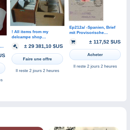
Ep212a/ -Spanien, Brief
! All items from my
mit Provisorische
delcampe shop
Frankatur P.d.S. Esteban
± 117,52 $US
viereckigeerinnerung,
(Soria) 1937 nach
± 29 381,10 $US
stamps, postcards,
Berlanga de Duero
Autographs
Acheter
US
Faire une offre
Il reste
2 jours 2 heures
Il reste
2 jours 2 heures
es