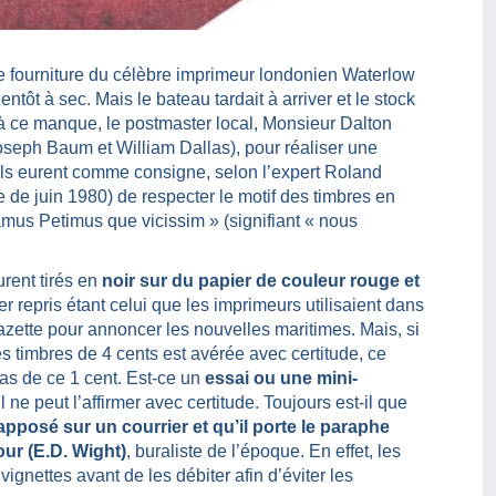
e fourniture du célèbre imprimeur londonien Waterlow
tôt à sec. Mais le bateau tardait à arriver et le stock
r à ce manque, le postmaster local, Monsieur Dalton
seph Baum et William Dallas), pour réaliser une
ls eurent comme consigne, selon l’expert Roland
de juin 1980) de respecter le motif des timbres en
amus Petimus que vicissim » (signifiant « nous
urent tirés en
noir sur du papier de couleur rouge et
er repris étant celui que les imprimeurs utilisaient dans
azette pour annoncer les nouvelles maritimes. Mais, si
es timbres de 4 cents est avérée avec certitude, ce
cas de ce 1 cent. Est-ce un
essai ou une mini-
ul ne peut l’affirmer avec certitude. Toujours est-il que
apposé sur un courrier et qu’il porte le paraphe
our (E.D. Wight)
, buraliste de l’époque. En effet, les
ignettes avant de les débiter afin d’éviter les