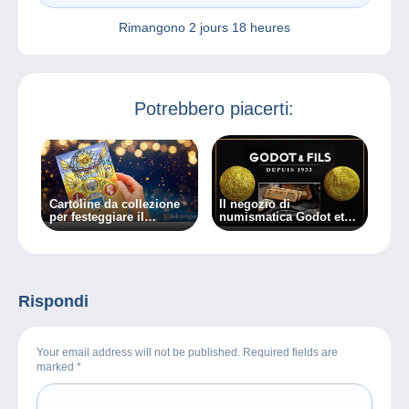
Rimangono
2 jours 18 heures
Potrebbero piacerti:
Cartoline da collezione
Il negozio di
per festeggiare il
numismatica Godot et
ventesimo anniversario
Fils entra nel
di Delcampe
marketplace Delcampe
Rispondi
Your email address will not be published. Required fields are
marked
*