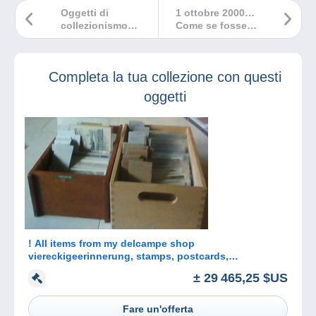
Oggetti di
1 ottobre 2000…
collezionismo
Come se fosse
creati per il 20°
ieri!
anniversario di
Delcampe!
Completa la tua collezione con questi
oggetti
! All items from my delcampe shop
viereckigeerinnerung, stamps, postcards,
Autographs
± 29 465,25 $US
Fare un'offerta