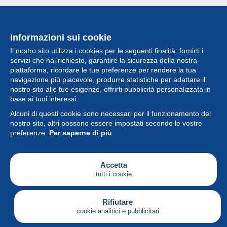
Informazioni sui cookie
Il nostro sito utilizza i cookies per le seguenti finalità: fornirti i
servizi che hai richiesto, garantire la sicurezza della nostra
piattaforma, ricordare le tue preferenze per rendere la tua
navigazione più piacevole, produrre statistiche per adattare il
nostro sito alle tue esigenze, offrirti pubblicità personalizzata in
Collezione
base ai tuoi interessi.
Alcuni di questi cookie sono necessari per il funzionamento del
Novità
nostro sito, altri possono essere impostati secondo le vostre
preferenze.
Per saperne di più
Funzione
Società
Accetta
tutti i cookie
Servizi
Sta scrivendo
Rifiutare
cookie analitici e pubblicitari
Italiano