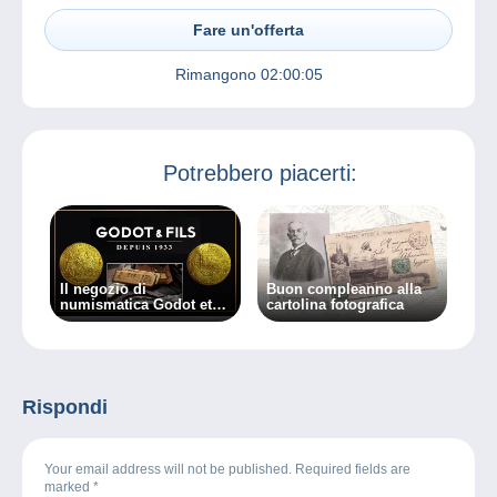
Fare un'offerta
Rimangono
02:00:05
Potrebbero piacerti:
Il negozio di
Buon compleanno alla
numismatica Godot et
cartolina fotografica
Fils entra nel
marketplace Delcampe
Rispondi
Your email address will not be published. Required fields are
marked
*