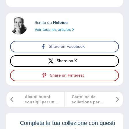
Scritto da
Héloïse
Voir tous les articles
Share on Facebook
Share on X
Share on Pinterest
Alcuni buoni
Cartoline da
consigli per un
collezione per
cartofilo!
festeggiare il
ventesimo
anniversario di
Completa la tua collezione con questi
Delcampe