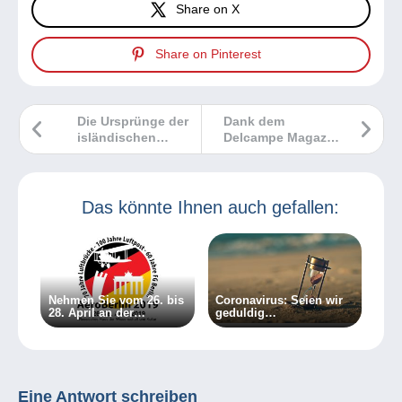
Share on X
Share on Pinterest
Die Ursprünge der
Dank dem
isländischen
Delcampe Magazin
Philatelie
ist jetzt schon
Weihnachten!
Das könnte Ihnen auch gefallen:
Nehmen Sie vom 26. bis
Coronavirus: Seien wir
28. April an der
geduldig…
AeroBerlin 2019 teil!
Eine Antwort schreiben