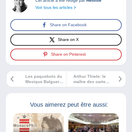
Cet article a été rédigé par
Héloïse
Voir tous les articles
Share on Facebook
Share on X
Share on Pinterest
Les paquebots du
Arthur Thiele: le
Mexique Balguerie
maître des cartes
et fils
postales
humoristiques
avec des chats
Vous aimerez peut être aussi: