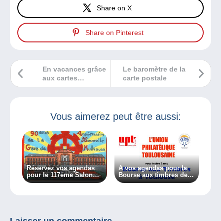
Share on X
Share on Pinterest
En vacances grâce
Le baromètre de la
aux cartes
carte postale
postales
Vous aimerez peut être aussi:
Réservez vos agendas
A vos agendas pour la
pour le 117ème Salon
Bourse aux timbres de
des collectionneurs et
Toulouse !
des passionnés.
Laisser un commentaire