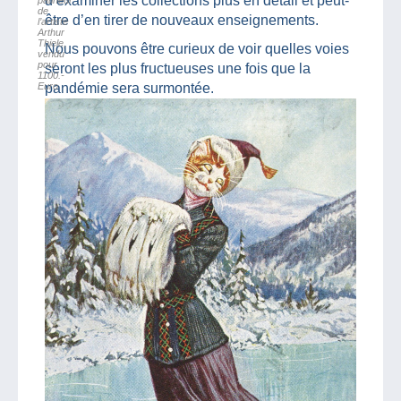
d’examiner les collections plus en détail et peut-
patineur
de
être d’en tirer de nouveaux enseignements.
l’artiste
Arthur
Thiele,
Nous pouvons être curieux de voir quelles voies
vendu
pour
seront les plus fructueuses une fois que la
1100.-
Euro
pandémie sera surmontée.