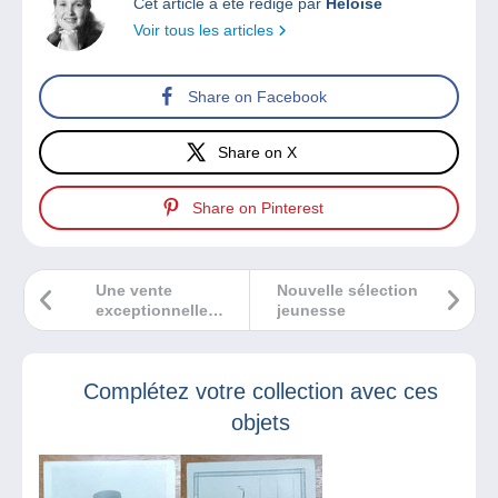
Cet article a été rédigé par
Héloïse
Voir tous les articles
Share on Facebook
Share on X
Share on Pinterest
Une vente
Nouvelle sélection
exceptionnelle
jeunesse
pour les 50 ans de
la maison de vente
Christoph Gärtner
Complétez votre collection avec ces
: une lettre
Maurice «Post
objets
Office»