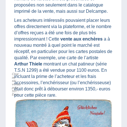
proposées non seulement dans le catalogue
imprimé de la vente, mais aussi sur Delcampe.
Les acheteurs intéressés pouvaient placer leurs
offres directement via la plateforme, et le nombre
d’offres reçues a été une fois de plus très
impressionnant ! Cette
vente aux enchères
a à
nouveau montré à quel point le marché est
réceptif, en particulier pour les cartes postales de
qualité. Par exemple, une carte de l’artiste
Arthur Thiele
montrant un chat patineur (série
T.S.N 1299) a été vendue pour 1100 euros. En
Chat
incluant la prime de l’acheteur et les frais
au
ski,
accessoires, l’enchérisseur (ou l’enchérisseuse)
vendu
pour
était donc prêt à débourser environ 1350,- euros
557.-
Euro
pour cette pièce rare.