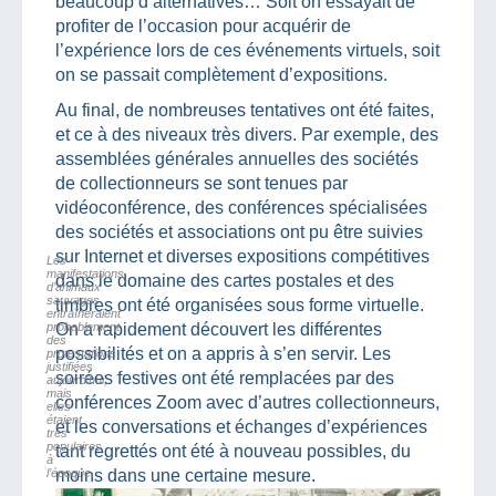
beaucoup d’alternatives… Soit on essayait de
profiter de l’occasion pour acquérir de
l’expérience lors de ces événements virtuels, soit
on se passait complètement d’expositions.
Au final, de nombreuses tentatives ont été faites,
et ce à des niveaux très divers. Par exemple, des
assemblées générales annuelles des sociétés
de collectionneurs se sont tenues par
vidéoconférence, des conférences spécialisées
des sociétés et associations ont pu être suivies
sur Internet et diverses expositions compétitives
Les
manifestations
dans le domaine des cartes postales et des
d’animaux
sauvages
timbres ont été organisées sous forme virtuelle.
entraîneraient
probablement
On a rapidement découvert les différentes
des
possibilités et on a appris à s’en servir. Les
protestations
justifiées
soirées festives ont été remplacées par des
aujourd’hui,
mais
conférences Zoom avec d’autres collectionneurs,
elles
étaient
et les conversations et échanges d’expériences
très
populaires
tant regrettés ont été à nouveau possibles, du
à
l’époque.
moins dans une certaine mesure.