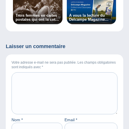
Trois femmes en cartes
A vous la lecture du
postales qui ont la cote !
Delcampe Magazine
Devinerez-vous qui ?
Collections Classiques 7
Laisser un commentaire
Votre adresse e-mail ne sera pas publiée. Les champs obligatoires
sont indiqués avec
*
Nom
*
Email
*