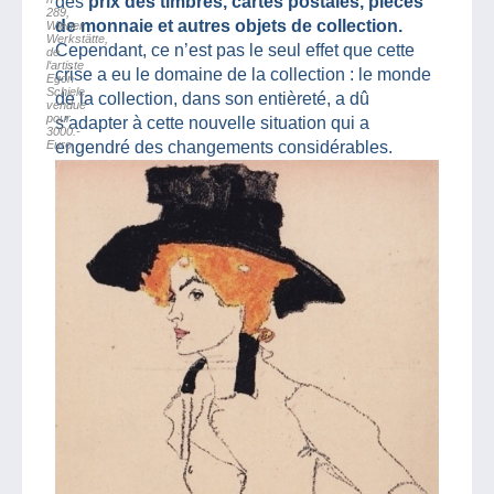
des
prix des timbres, cartes postales, pièces
289,
de monnaie et autres objets de collection.
Wiener
Werkstätte,
Cependant, ce n’est pas le seul effet que cette
de
l‘artiste
crise a eu le domaine de la collection : le monde
Egon
Schiele,
de la collection, dans son entièreté, a dû
vendue
pour
s’adapter à cette nouvelle situation qui a
3000.-
Euro.
engendré des changements considérables.