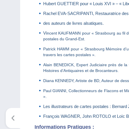
Hubert GUETTIER pour « Louis XVI » – « Libert
Rachel EVA-SACRIPANTI, Restauratrice des
des auteurs de livres alsatiques.
Vi
n
cent KAUFMANN pour « Strasbourg au fil d
postales du Grand-Est.
Patrick HAMM pour « Strasbourg Mémoire d’une v
travers les cartes postales ».
Alain BENEDICK, Expert Judiciaire près de la
Histoires d’Antiquaires et de Brocanteurs.
Diana KENNEDY, Artiste de BD, Auteur de dessins
Paul GIANNI, Collectionneurs de Flacons et Mi
».
Les illustrateurs de cartes postales : Bern
François WAGNER, John ROTOLO et Loïc BE
Informations Pratiques :