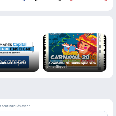
oint le Palmarès
Le carnaval de Dunkerque sera
philatélique !
es sont indiqués avec
*