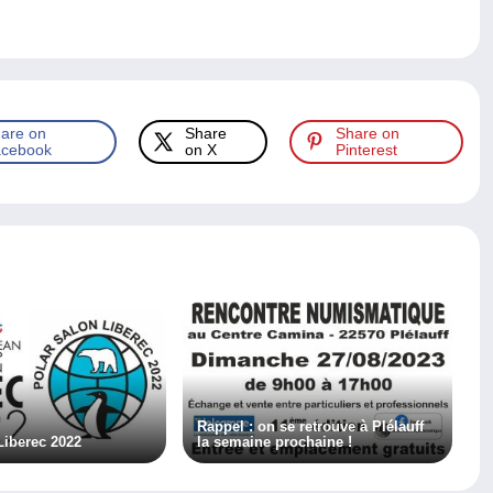
are on
Share
Share on
cebook
on X
Pinterest
Rappel : on se retrouve à Plélauff
Liberec 2022
la semaine prochaine !