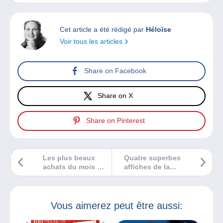
Cet article a été rédigé par
Héloïse
Voir tous les articles
Share on Facebook
Share on X
Share on Pinterest
Les plus beaux
Quatre superbes
achats du mois de
affiches de la
mars de Sébastien
Première Guerre
Delcampe
mondiale
remportées par
Sébastien
Vous aimerez peut être aussi:
Delcampe grâce à
Affaire conclue !