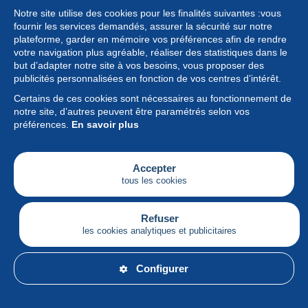
Notre site utilise des cookies pour les finalités suivantes :vous
fournir les services demandés, assurer la sécurité sur notre
plateforme, garder en mémoire vos préférences afin de rendre
votre navigation plus agréable, réaliser des statistiques dans le
but d’adapter notre site à vos besoins, vous proposer des
Collection
publicités personnalisées en fonction de vos centres d’intérêt.
Certains de ces cookies sont nécessaires au fonctionnement de
Actualités
notre site, d’autres peuvent être paramétrés selon vos
préférences.
En savoir plus
Fonctionnalités
Société
Accepter
tous les cookies
Services
Articles
Refuser
les cookies analytiques et publicitaires
Français
Configurer
© Delcampe International srl - Tous droits réservés.
Conditions d'utilisation
&
vie privée.