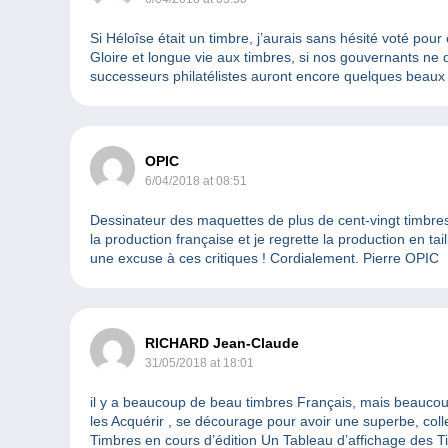
Si Héloîse était un timbre, j’aurais sans hésité voté pou
Gloire et longue vie aux timbres, si nos gouvernants ne
successeurs philatélistes auront encore quelques beaux 
OPIC
6/04/2018 at 08:51
Dessinateur des maquettes de plus de cent-vingt timbre
la production française et je regrette la production en ta
une excuse à ces critiques ! Cordialement. Pierre OPIC
RICHARD Jean-Claude
31/05/2018 at 18:01
il y a beaucoup de beau timbres Français, mais beaucoup 
les Acquérir , se décourage pour avoir une superbe, colle
Timbres en cours d’édition Un Tableau d’affichage des T