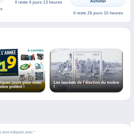
Acheter
Il reste
4 jours 13 heures
es
Il reste
26 jours 15 heures
lques jours pour voter
Les lauréats de l’élection du timbre
mbre préféré !
!
es sont indiqués avec
*