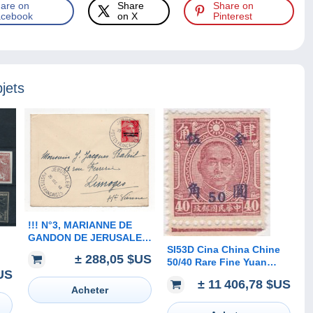
are on
Share
Share on
cebook
on X
Pinterest
jets
!!! N°3, MARIANNE DE
GANDON DE JERUSALEM
SI53D Cina China Chine
SEUL SUR LETTRE PETIT
± 288,05 $US
50/40 Rare Fine Yuan
FORMAT DE1948 POUR
US
China Stamp Surcharge
LIMOGES. SUPERBE
± 11 406,78 $US
NO gum
Acheter