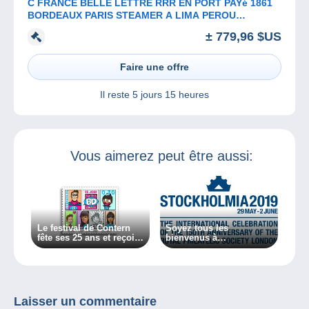
C FRANCE BELLE LETTRE RRR EN PORT PAYé 1861
BORDEAUX PARIS STEAMER A LIMA PEROU
+GRIFFES EFFECTIF++NAPOLEON BISECT++
± 779,96 $US
Faire une offre
Il reste
5 jours 15 heures
Vous aimerez peut être aussi:
Le festival de Contern
Soyez tous les
fête ses 25 ans et reçoit
bienvenus à
son timbre de POST
STOCKHOLMIA 2019
Luxembourg !
Laisser un commentaire