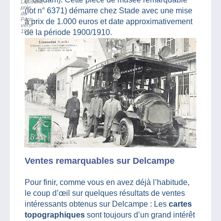
Lieusaint,
près
(lot n° 6371) démarre chez Stade avec une mise
de
Paris,
à prix de 1.000 euros et date approximativement
vers
1910
de la période 1900/1910.
Ventes remarquables sur Delcampe
Pour finir, comme vous en avez déjà l’habitude,
le coup d’œil sur quelques résultats de ventes
intéressants obtenus sur Delcampe : Les
cartes
topographiques
sont toujours d’un grand intérêt