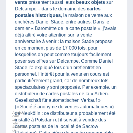
vente
présentent aussi leurs
beaux objets
sur
Delcampe – dans le domaine des
cartes
postales historiques
, la maison de vente aux
enchères Daniel Stade, entre autres. Dans le
dernier « Baromètre de la carte postale », j’avais
déjà attiré votre attention sur la vente
anniversaire à venir : la maison Stade propose
en ce moment plus de 17 000 lots, pour
lesquelles on peut comme toujours facilement
poser ses offres sur Delcampe. Comme Daniel
Stade l’a expliqué lors d’un bref entretien
personnel, l’intérêt pour la vente en cours est
particulièrement grand, car de nombreux lots
spectaculaires y sont proposés. Par exemple, un
distributeur de cartes postales de la « Actien-
Gesellschaft für automatischen Verkauf »
(« Société anonyme de ventes automatiques »)
Autobus
de Neukölln : ce distributeur a probablement été
dans
installé à Potsdam et il servait à vendre des
la
ville
cartes postales de la localité de Sacrow
française
de
(Potsdam). Cette pièce de musée remarquable