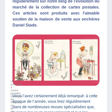
régulièrement sur notre blog de l'évolution du
marché de la collection de cartes postales.
Ces articles sont produits avec l'aimable
soutien de la maison de vente aux enchères
Daniel Stade.
Un
automate
à
cartes
postales
Vous l’avez certainement déjà remarqué: à cette
historique
de
époque de l’année, vous lirez régulièrement
Potsdam,
un
dans de nombreuses revues spécialisées que,
lot
de