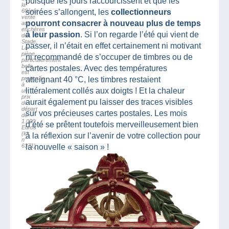
puisque les jours raccourcissent et que les
la
60ème
soirées s’allongent, les
collectionneurs
vente
pourront consacrer à nouveau plus de temps
aux
enchères
à leur passion
. Si l’on regarde l’été qui vient de
de
Stade.
passer, il n’était en effet certainement ni motivant
La
pièce
ni recommandé de s’occuper de timbres ou de
particulièrement
belle
cartes postales. Avec des températures
est
proposée
atteignant 40 °C, les timbres restaient
à
littéralement collés aux doigts ! Et la chaleur
un
prix
aurait également pu laisser des traces visibles
de
départ
sur vos précieuses cartes postales. Les mois
de
1.000
d’été se prêtent toutefois merveilleusement bien
Euros
(lot
à la réflexion sur l’avenir de votre collection pour
n°
6371)
la nouvelle « saison » !