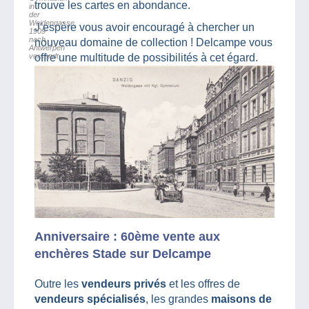
trouve les cartes en abondance.
in
der
Weidengasse,
J’espère vous avoir encouragé à chercher un
1909
nach
nouveau domaine de collection ! Delcampe vous
Antwerpen
versandt
offre une multitude de possibilités à cet égard.
Anniversaire : 60ème vente aux
enchères Stade sur Delcampe
Outre les
vendeurs privés
et les offres de
vendeurs spécialisés
, les grandes
maisons de