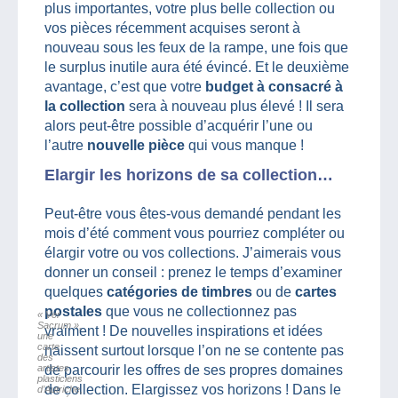
plus importantes, votre plus belle collection ou
vos pièces récemment acquises seront à
nouveau sous les feux de la rampe, une fois que
le surplus inutile aura été évincé. Et le deuxième
avantage, c’est que votre
budget à consacré à
la collection
sera à nouveau plus élevé ! Il sera
alors peut-être possible d’acquérir l’une ou
l’autre
nouvelle pièce
qui vous manque !
Elargir les horizons de sa collection…
Peut-être vous êtes-vous demandé pendant les
mois d’été comment vous pourriez compléter ou
élargir votre ou vos collections. J’aimerais vous
donner un conseil : prenez le temps d’examiner
quelques
catégories de timbres
ou de
cartes
postales
que vous ne collectionnez pas
« Ver
Sacrum »,
vraiment ! De nouvelles inspirations et idées
une
carte
naissent surtout lorsque l’on ne se contente pas
des
artistes
de parcourir les offres de ses propres domaines
plasticiens
de collection. Elargissez vos horizons ! Dans le
d’Autriche,