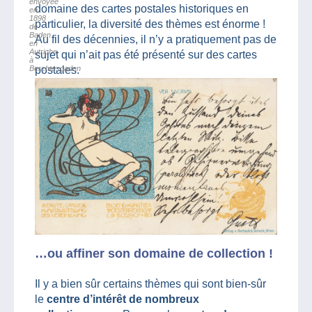
envoyée
domaine des cartes postales historiques en
en
1898
particulier, la diversité des thèmes est énorme !
de
Baden
Au fil des décennies, il n’y a pratiquement pas de
en
Autriche
sujet qui n’ait pas été présenté sur des cartes
à
Berchtesgaden
postales.
…ou affiner son domaine de collection !
Il y a bien sûr certains thèmes qui sont bien-sûr
le
centre d’intérêt de nombreux