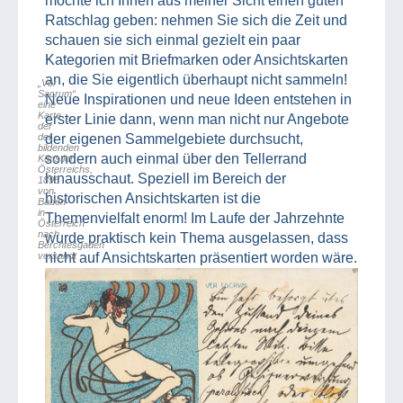
möchte ich Ihnen aus meiner Sicht einen guten
Ratschlag geben: nehmen Sie sich die Zeit und
schauen sie sich einmal gezielt ein paar
Kategorien mit Briefmarken oder Ansichtskarten
an, die Sie eigentlich überhaupt nicht sammeln!
„Ver
Sacrum“,
Neue Inspirationen und neue Ideen entstehen in
eine
Karte
erster Linie dann, wenn man nicht nur Angebote
der
der
der eigenen Sammelgebiete durchsucht,
bildenden
sondern auch einmal über den Tellerrand
Künstler
Österreichs,
hinausschaut. Speziell im Bereich der
1898
von
historischen Ansichtskarten ist die
Baden
in
Themenvielfalt enorm! Im Laufe der Jahrzehnte
Österreich
nach
wurde praktisch kein Thema ausgelassen, dass
Berchtesgaden
versandt
nicht auf Ansichtskarten präsentiert worden wäre.