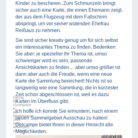
Kinder zu bescheren. Zum Schmunzeln bringt
sicher auch eine Karte, die einen Ehemann zeigt,
der aus dem Flugzeug mit dem Fallschirm
abspringt, um vor seiner wütenden Ehefrau
Reißaus zu nehmen.
Sie sind sicher kreativ genug um für sich selbst
ein interessantes Thema zu finden. Bedenken
Sie aber: je spezieller Ihr Thema ist, umso
schwieriger wird es sein, passende
Ansichtskarten zu finden… aber umso größer ist
dann aber auch die Freude, wenn eine neue
Karte die Sammlung bereichert! Nichts ist so
langweilig wie eine Sammlung, die in kürzester
Zeit schon abgeschlossen ist, weil es dazu
Danzig,
Karten im Überfluss gibt.
Kgl.
Gymnasium
in
Ich hoffe ich konnte Sie ermuntern, nach einem
der
Weidengasse,
neuen Sammelgebiet Ausschau zu halten!
1909
nach
Delcampe bietet Ihnen in dieser Hinsicht alle
Antwerpen
versandt
Möglichkeiten.