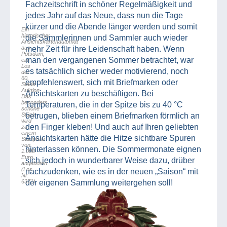
Fachzeitschrift in schöner Regelmäßigkeit und
jedes Jahr auf das Neue, dass nun die Tage
kürzer und die Abende länger werden und somit
Ein
historischer
die Sammlerinnen und Sammler auch wieder
Ansichtskartenautomat
aus
mehr Zeit für ihre Leidenschaft haben. Wenn
Potsdam,
man den vergangenen Sommer betrachtet, war
ein
Los
es tatsächlich sicher weder motivierend, noch
der
60.
empfehlenswert, sich mit Briefmarken oder
Stade
Auktion.
Ansichtskarten zu beschäftigen. Bei
Das
besonders
Temperaturen, die in der Spitze bis zu 40 °C
schöne
Stück
betrugen, blieben einem Briefmarken förmlich an
wird
den Finger kleben! Und auch auf Ihren geliebten
zu
einem
Ansichtskarten hätte die Hitze sichtbare Spuren
Startpreis
von
hinterlassen können. Die Sommermonate eignen
1.000
Euro
sich jedoch in wunderbarer Weise dazu, drüber
angeboten
(Los
nachzudenken, wie es in der neuen „Saison“ mit
Nr.
6371)
der eigenen Sammlung weitergehen soll!