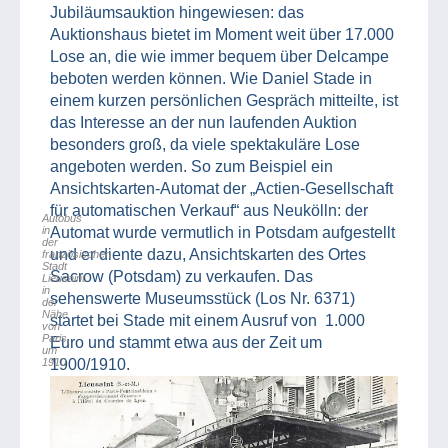
Jubiläumsauktion hingewiesen: das
Auktionshaus bietet im Moment weit über 17.000
Lose an, die wie immer bequem über Delcampe
beboten werden können. Wie Daniel Stade in
einem kurzen persönlichen Gespräch mitteilte, ist
das Interesse an der nun laufenden Auktion
besonders groß, da viele spektakuläre Lose
angeboten werden. So zum Beispiel ein
Ansichtskarten-Automat der „Actien-Gesellschaft
für automatischen Verkauf“ aus Neukölln: der
Autobus
in
Automat wurde vermutlich in Potsdam aufgestellt
der
und er diente dazu, Ansichtskarten des Ortes
französischen
Stadt
Sacrow (Potsdam) zu verkaufen. Das
Lieusaint
in
sehenswerte Museumsstück (Los Nr. 6371)
der
Nähe
startet bei Stade mit einem Ausruf von 1.000
von
Paris,
Euro und stammt etwa aus der Zeit um
um
1910
1900/1910.