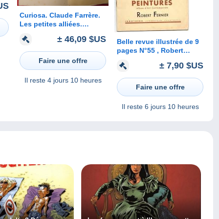
US
Curiosa. Claude Farrère.
Les petites alliées.
aquarelles de Pierre
± 46,09 $US
Brissaud. 1927.
Belle revue illustrée de 9
exemplaire numéroté
pages N°55 , Robert
Fernier- 315
Faire une offre
± 7,90 $US
Il reste
4 jours 10 heures
Faire une offre
Il reste
6 jours 10 heures