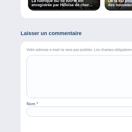
La rubrique BD de BXFM est
De la BD pou
enregistrée par Héloïse de chez
des nouveaut
Delcampe !
Laisser un commentaire
Votre adresse e-mail ne sera pas publiée. Les champs obligatoir
Nom
*