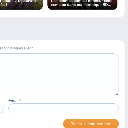
r adulte ? Découvrez
Les femmes sont à l’honneur cette
és !
semaine dans ma chronique BD
sur BXFM !
es sont indiqués avec
*
Email
*