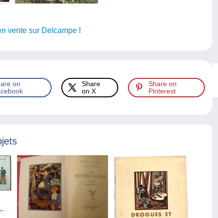
en vente sur Delcampe
!
are on
Share
Share on
cebook
on X
Pinterest
jets