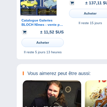
± 137,11 $
Illustrations Gustave
DORÉ, NADAR, Bayard,
Riou, etc.
Acheter
Catalogue Galeries
Il reste
15 jours
BLOCH Nîmes - vente par
correspondance - Jouets
± 11,52 $US
1959 - 12 pages
Acheter
Il reste
5 jours 13 heures
Vous aimerez peut être aussi: