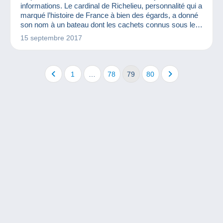
informations. Le cardinal de Richelieu, personnalité qui a
marqué l’histoire de France à bien des égards, a donné
son nom à un bateau dont les cachets connus sous le
nom de « surcharge Richelieu » font partie de l’histoire
15 septembre 2017
postale.
1
…
78
79
80