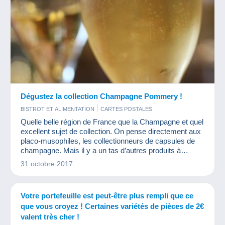
Dégustez la collection Champagne Pommery !
BISTROT ET ALIMENTATION
CARTES POSTALES
Quelle belle région de France que la Champagne et quel
excellent sujet de collection. On pense directement aux
placo-musophiles, les collectionneurs de capsules de
champagne. Mais il y a un tas d’autres produits à
collectionner : cartes postales anciennes, objets dérivés
31 octobre 2017
des grandes maisons champenoises, la région est riche
en belles idées de collection. Petit exemple avec la
maison Pommery.
Votre portefeuille est peut-être plus rempli que ce
que vous croyez ! Certaines variétés de pièces de 2€
valent très cher !