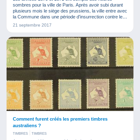
sombres pour la ville de Paris. Après avoir subi durant
plusieurs mois le siège des prussiens, la ville entre avec
la Commune dans une période d’insurrection contre le
gouvernement français. La population parisienne a faim
21 septembre 2017
et l’organisation pour la nourrir passe par les bons de
rationnement. C’est ce sujet que Laurent Nesly de
http://wikicollection.fr nous présente dans cet article.
Comment furent créés les premiers timbres
australiens ?
TIMBRES
TIMBRES