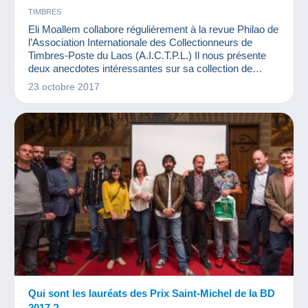
TIMBRES
Eli Moallem collabore régulièrement à la revue Philao de
l’Association Internationale des Collectionneurs de
Timbres-Poste du Laos (A.I.C.T.P.L.) Il nous présente
deux anecdotes intéressantes sur sa collection de
timbres du Laos et du Cambodge. Dans ces pays, afin
23 octobre 2017
que les timbres présentent leurs dirigeants sous leur
meilleur profil, on n'hésite pas à modifier légèrement les
visuels...
Qui sont les lauréats des Prix Saint-Michel de la BD
2017 ?