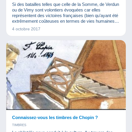
Si des batailles telles que celle de la Somme, de Verdun
ou de Vimy sont volontiers évoquées car elles
représentent des victoires françaises (bien qu’ayant été
extrêmement coûteuses en termes de vies humaines),
la bataille du Chemin des Dames est plus souvent
4 octobre 2017
occultée car elle représente un échec des armées. Et
pourtant, comme nous le prouve La Poste avec
l’émission de timbres, cette bataille fait partie de
l’histoire. Revenons
Connaissez-vous les timbres de Chopin ?
TIMBRES