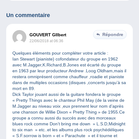
Un commentaire
Répondre
GOUVERT GIlbert
22/06/2018 at 06:36
Quelques éléments pour compléter votre article :
Ian Stewart (pianiste) cofondateur du groupe en 1962
avec M.Jagger,K.Richard,B.Jones est écarté du groupe
en 1963 par leur producteur Andrew .Loog Oldham,mais il
restera omniprésent comme chauffeur ,roadie et pianiste
dans de multiples occasions (disques ,concerts jusqu’à sa
mort en 89.
Dick Taylor jouant aussi de la guitare fondera le groupe
« Pretty Things avec le chanteur Phil May (de la veine de
M.Jagger au niveau voix ,eux prennent leur nom d’après
une chanson de Willie Dixon « Pretty Thing » de 1955.Ce
groupe a connu aussi du succès avec des morceaux
blues rock comme Don’t bring me down » L.S.D,Midnight
to six man » etc..et les albums plus rock psychédéliques
« S.F.sorrow is born » et « Parachute » et il tourne et