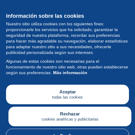
Información sobre las cookies
Nuestro sitio utiliza cookies con los siguientes fines:
proporcionarle los servicios que ha solicitado, garantizar la
seguridad de nuestra plataforma, recordar sus preferencias
para hacer más agradable su navegación, elaborar estadísticas
para adaptar nuestro sitio a sus necesidades, ofrecerle
Colección
publicidad personalizada según sus intereses.
Algunas de estas cookies son necesarias para el
Noticias
funcionamiento de nuestro sitio web, otras pueden establecerse
según sus preferencias.
Más información
Funcionalidad
Empresa
Aceptar
todas las cookies
Servicios
Escribir
Rechazar
cookies analíticas y publicitarias
Español