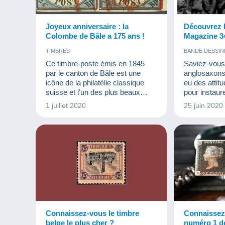
Joyeux anniversaire : la
Découvrez 
Colombe de Bâle a 175 ans !
Magazine 34
TIMBRES
BANDE DESSIN
Ce timbre-poste émis en 1845
Saviez-vous
par le canton de Bâle est une
anglosaxons 
icône de la philatélie classique
eu des attitu
suisse et l’un des plus beaux
pour instaure
timbres parmi les premiers émis
femmes ? Tou
1 juillet 2020
25 juin 2020
au monde. Il a fait rêver des
est à découv
milliers de collectionneurs et
nouveau De
continue de les faire rêver
aujourd’hui encore ! Son 175e
anniversaire valait bien un bel
article pour lui rendre hommage !
Par Jean-Louis Emmenegger
(AIJP)
Connaissez-vous le timbre
Connaissez
belge le plus cher ?
numéro 1 de