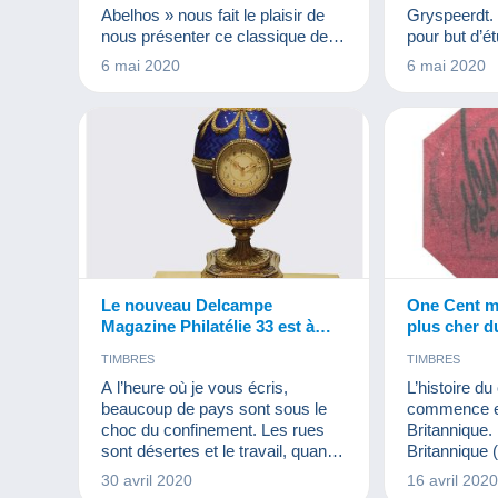
CARTES POS
Abelhos » nous fait le plaisir de
Gryspeerdt. 
FIGURINES
nous présenter ce classique de la
pour but d’ét
JEUX
LIVR
philatélie américaine. Le Blue Boy
en général e
6 mai 2020
6 mai 2020
MAQUETTES
(littéralement garçon bleu) est un
d’un point d
MINÉRAUX E
timbre très rare émis en 1847 par
d’un point de
MONNAIES & 
le bureau de poste de la ville
Professeur 
MUSIQUE ET
d’Alexandria en Virginie aux
communicati
PARFUMS
États-Unis.
prestigieuse
PUBLICITÉ
il nous fait 
TIMBRES
V
nos question
VINYLES
Le nouveau Delcampe
One Cent ma
Magazine Philatélie 33 est à
plus cher 
votre disposition !
TIMBRES
TIMBRES
A l’heure où je vous écris,
L’histoire d
beaucoup de pays sont sous le
commence 
choc du confinement. Les rues
Britannique
sont désertes et le travail, quand il
Britannique 
peut se faire, s’effectue pour
indépendant
30 avril 2020
16 avril 202
beaucoup à domicile. C’est dans
1966), comm