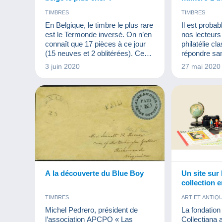
TIMBRES
TIMBRES
En Belgique, le timbre le plus rare
Il est proba
est le Termonde inversé. On n’en
nos lecteur
connaît que 17 pièces à ce jour
philatélie cl
(15 neuves et 2 oblitérées). Ces
répondre sa
timbres ont été émis et vendus en
cette questi
3 juin 2020
27 mai 2020
1920. La particularité de ces
révision ne f
timbres est que leur centre est
personne. 
inversé par rapport à leur cadre.
les N°1 de c
catalogue Yve
A la découverte du Blue Boy
Un site sur 
collection 
collectionne
TIMBRES
ART ET ANTIQ
découvrez C
BIJOUX
BI
Michel Pedrero, président de
La fondation 
CARTES DE 
l’association APCPO « Las
Collectiana 