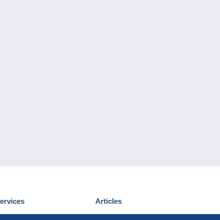
ervices
Articles
écouvrir Delcampe