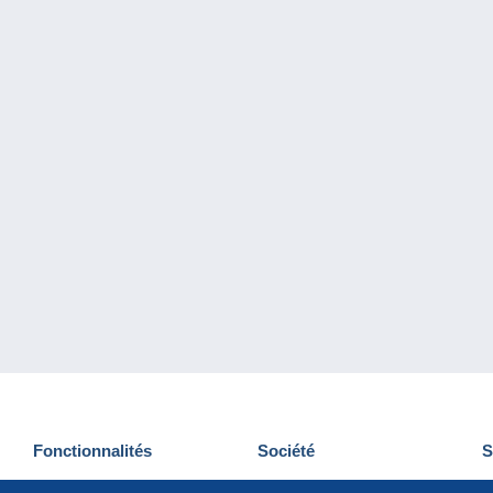
Fonctionnalités
Société
S
Nouveautés
Qui sommes-nous
D