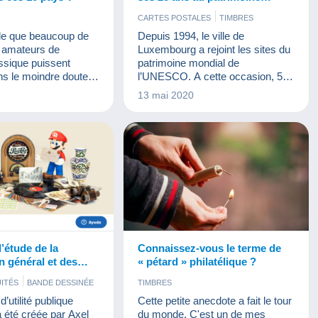
mondial de l’Unesco
CARTES POSTALES
TIMBRES
ble que beaucoup de
Depuis 1994, le ville de
s amateurs de
Luxembourg a rejoint les sites du
assique puissent
patrimoine mondial de
ns le moindre doute à
l’UNESCO. A cette occasion, 50
on, mais une petite
événements sont là pour marquer
13 mai 2020
ait de mal à
le coup dont l’émission d’un
Redécouvrons donc
timbre qui célèbre ce bel
es pays suivant le
anniversaire.
rt et Tellier.
l’étude de la
Connaissez-vous le terme de
en général et des
« pétard » philatélique ?
urs en particulier,
UITÉS
BANDE DESSINÉE
TIMBRES
ollectiana
STROT ET ALIMENTATION
d’utilité publique
Cette petite anecdote a fait le tour
COLLECTION MODERNES
a été créée par Axel
du monde. C'est un de mes