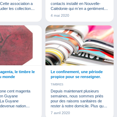
TALES
CINÉMA
FÈVES
Cette association a
contacts installé en Nouvelle-
JETONS ET MÉDAILLES
udier les collections
Calédonie qui m'en a gentiment
ES ET REVUES
n Belgique aussi bien
fait part.
4 mai 2020
MILITARIA
e vue contenu que
T FOSSILES
 vue scientifique.
BILLETS
émérite en
 INSTRUMENTS
on d’une des plus
PHOTOGRAPHIE
PIN'S
s universités belges,
SPORTS
TÉLÉCARTES
le plaisir de répondre à
IEUX DOCUMENTS
s.
genta, le timbre le
Le confinement, une période
du monde
propice pour se renseigner.
TIMBRES
u one cent magenta
Depuis maintenant plusieurs
en Guyane
semaines, nous sommes priés
. La Guyane
pour des raisons sanitaires de
(devenue nation
rester à notre domicile. Plus que
e de Guyana en
jamais, il est important de prendre
0
7 avril 2020
e son nom l’indique,
soin de vous et d’obéir aux