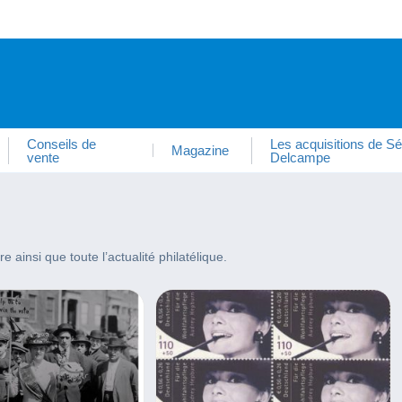
Conseils de
Les acquisitions de Sé
Magazine
vente
Delcampe
 ainsi que toute l’actualité philatélique.