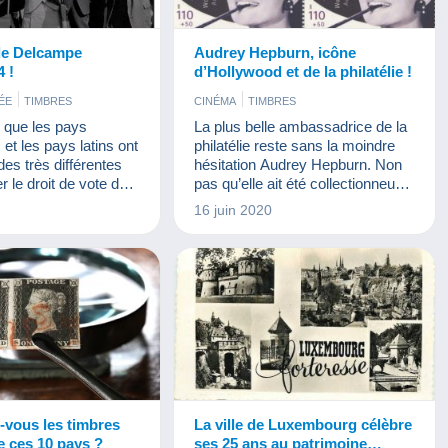
le Delcampe
Audrey Hepburn, icône
 !
d’Hollywood et de la philatélie !
ÉE
TIMBRES
CINÉMA
TIMBRES
 que les pays
La plus belle ambassadrice de la
et les pays latins ont
philatélie reste sans la moindre
des très différentes
hésitation Audrey Hepburn. Non
r le droit de vote des
pas qu’elle ait été collectionneuse,
t cela et bien plus
mais sa participation au film
16 juin 2020
rir dans votre
Charade en 1963 en fait une
lcampe Magazine !
icône ! Depuis lors, la philatélie lui
a rendu hommage. Elle est même
sur un des timbres modernes les
plus chers du monde.
-vous les timbres
La ville de Luxembourg célèbre
 ces 10 pays ?
ses 25 ans au patrimoine