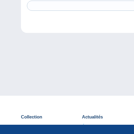
Collection
Actualités
Cartes postales
Événements Delcampe
Timbres
Concours