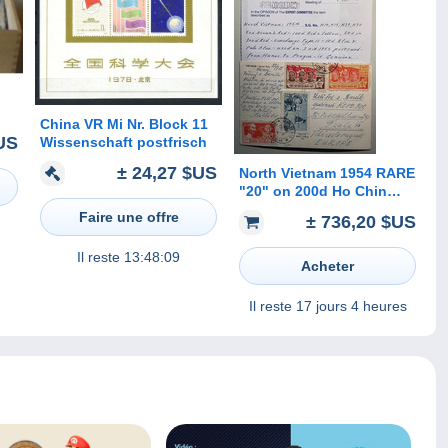
China VR Mi Nr. Block 11
$US
Wissenschaft postfrisch
± 24,27 $US
North Vietnam 1954 RARE
"20" on 200d Ho Chin
Minh HANOI ppc, RPS
Faire une offre
± 736,20 $US
cert (Mao China
revolution cover war
Il reste
13:48:09
flags Map Viet-Nam
Acheter
Il reste
17 jours 4 heures