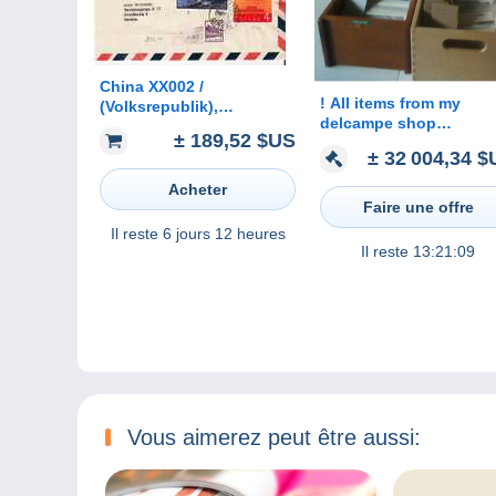
China XX002 /
! All items from my
(Volksrepublik),
delcampe shop
Kulturrevolution 1967
± 189,52 $US
viereckigeerinnerung,
nach Schweden
± 32 004,34 
stamps, postcards,
Autographs
Acheter
Faire une offre
Il reste
6 jours 12 heures
Il reste
13:21:09
Vous aimerez peut être aussi: