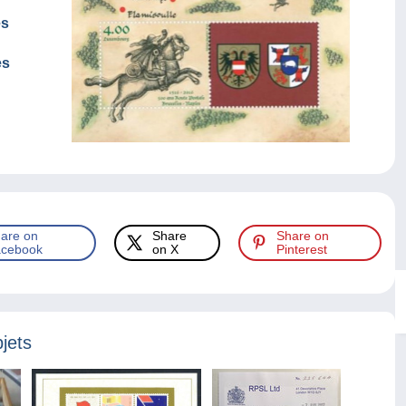
es
es
are on
Share
Share on
cebook
on X
Pinterest
jets