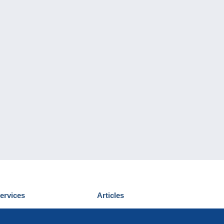
ervices
Articles
écouvrir Delcampe
Proposer un
ous contacter