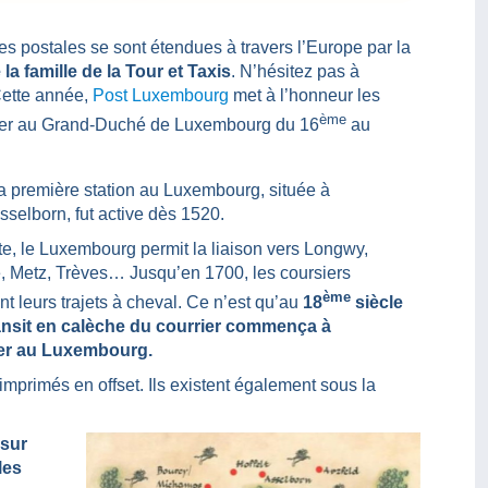
es postales se sont étendues à travers l’Europe par la
la famille de la Tour et Taxis
. N’hésitez pas à
 Cette année,
Post Luxembourg
met à l’honneur les
ème
urrier au Grand-Duché de Luxembourg du 16
au
 la première station au Luxembourg, située à
sselborn, fut active dès 1520.
ite, le Luxembourg permit la liaison vers Longwy,
e, Metz, Trèves… Jusqu’en 1700, les coursiers
ème
nt leurs trajets à cheval. Ce n’est qu’au
18
siècle
ransit en calèche du courrier commença à
uer au Luxembourg.
mprimés en offset. Ils existent également sous la
 sur
les