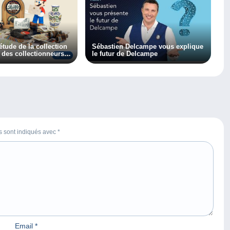
’étude de la collection
Sébastien Delcampe vous explique
t des collectionneurs
le futur de Delcampe
r, découvrez
es sont indiqués avec
*
Email
*