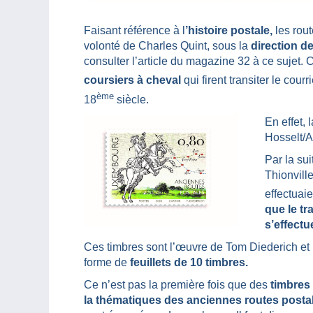
Faisant référence à l
’histoire postale,
les rout
volonté de Charles Quint, sous la
direction de 
consulter l’article du magazine 32 à ce sujet.
coursiers à cheval
qui firent transiter le co
ème
18
siècle.
En effet,
Hosselt/A
Par la su
Thionvill
effectuaie
que le t
s’effect
Ces timbres sont l’œuvre de Tom Diederich et i
forme de
feuillets de 10 timbres.
Ce n’est pas la première fois que des
timbres
la thématiques des anciennes routes posta