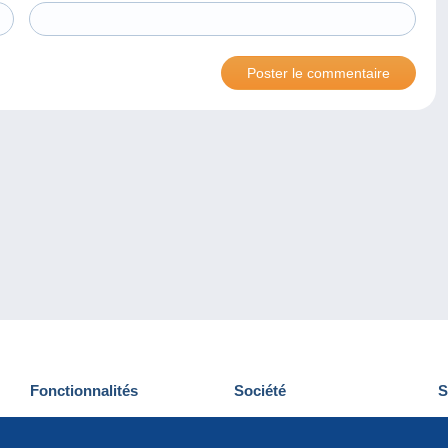
Fonctionnalités
Société
S
Nouveautés
Qui sommes-nous
D
Astuces
Gestion des cookies
N