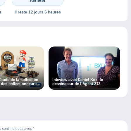
Acheter
s
Il reste
12 jours 6 heures
’étude de la collection
Inteview avec Daniel Kox, le
t des collectionneurs
dessinateur de l’Agent 212
r, découvrez
es sont indiqués avec
*