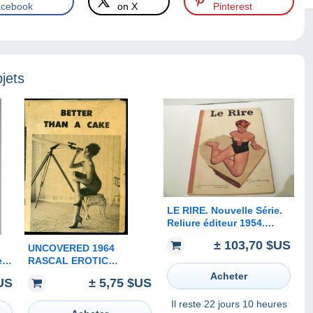
cebook
on X
Pinterest
jets
LE RIRE. Nouvelle Série.
Reliure éditeur 1954.
Journal humoristique :
± 103,70 $US
PICHARD, DUBOUT,
UNCOVERED 1964
PEYNET, BRENOT, BEN,
e
RASCAL EROTIC
ALDEBERT....
MAGAZINE NO. 10 JAYNE
Acheter
US
± 5,75 $US
MANSFIELD USA STAR
Il reste
22 jours 10 heures