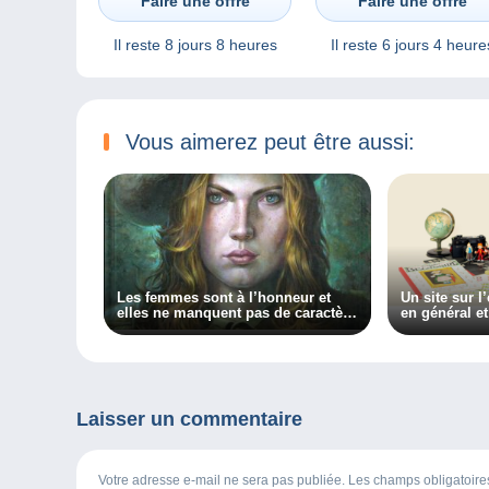
Faire une offre
Faire une offre
Il reste
8 jours 8 heures
Il reste
6 jours 4 heure
Vous aimerez peut être aussi:
Les femmes sont à l’honneur et
Un site sur l
elles ne manquent pas de caractère
en général e
dans ma chronique sur BXFM !
en particulie
Collectiana
Laisser un commentaire
Votre adresse e-mail ne sera pas publiée. Les champs obligatoir