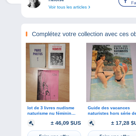
Fa
Voir tous les articles
Complétez votre collection avec ces ob
lot de 3 livres nudisme
Guide des vacances
naturisme nu féminin
naturistes hors série d
PARIS PHOTO Fantaisies
"naturisme 66""
± 46,09 $US
± 17,28 $
Nudistes SOLIS nudiste
naturiste pin-up nude
women