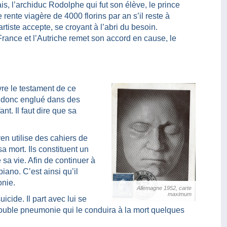
s, l’archiduc Rodolphe qui fut son élève, le prince
 rente viagère de 4000 florins par an s’il reste à
rtiste accepte, se croyant à l’abri du besoin.
rance et l’Autriche remet son accord en cause, le
vre le testament de ce
ve donc englué dans des
ant. Il faut dire que sa
n utilise des cahiers de
a mort. Ils constituent un
a vie. Afin de continuer à
iano. C’est ainsi qu’il
nie.
Allemagne 1952, carte
maximum
icide. Il part avec lui se
 double pneumonie qui le conduira à la mort quelques