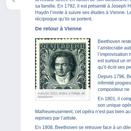
sa famille. En 1792, il est présenté à Joseph 
Haydn l’invite à suivre ses études à Vienne. L
réciproque qu’ils se portent.
De retour à Vienne
Beethoven reste
l’aristocratie a
l’improvisation 
est surtout un 
qu’il écrit ses 
Depuis 1796, Be
infirmité progres
compositeur ne s
Autriche 1922, timbre à l’effigie de
Beethoven
En 1801, il com
son unique opéra
Malheureusement, cet opéra n’est pas bien accue
reprises par l’artiste.
En 1808, Beethoven se retrouve face à un dil