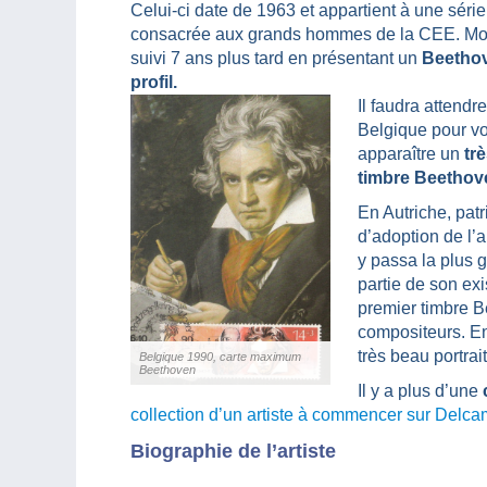
Celui-ci date de 1963 et appartient à une série
consacrée aux grands hommes de la CEE. M
suivi 7 ans plus tard en présentant un
Beetho
profil.
Il faudra attendr
Belgique pour vo
apparaître un
tr
timbre Beethov
En Autriche, patr
d’adoption de l’ar
y passa la plus 
partie de son exi
premier timbre 
compositeurs. En
très beau portra
Belgique 1990, carte maximum
Beethoven
Il y a plus d’une
collection d’un artiste à commencer sur Delc
Biographie de l’artiste