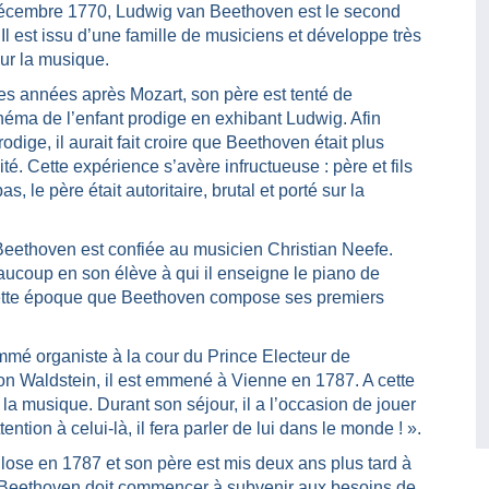
écembre 1770, Ludwig van Beethoven est le second
 Il est issu d’une famille de musiciens et développe très
ur la musique.
es années après Mozart, son père est tenté de
héma de l’enfant prodige en exhibant Ludwig. Afin
odige, il aurait fait croire que Beethoven était plus
té. Cette expérience s’avère infructueuse : père et fils
s, le père était autoritaire, brutal et porté sur la
Beethoven est confiée au musicien Christian Neefe.
eaucoup en son élève à qui il enseigne le piano de
ette époque que Beethoven compose ses premiers
ommé organiste à la cour du Prince Electeur de
 Waldstein, il est emmené à Vienne en 1787. A cette
a musique. Durant son séjour, il a l’occasion de jouer
ention à celui-là, il fera parler de lui dans le monde ! ».
lose en 1787 et son père est mis deux ans plus tard à
e. Beethoven doit commencer à subvenir aux besoins de