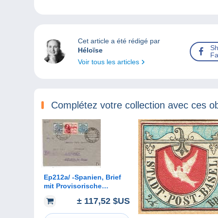
Cet article a été rédigé par
Sh
Héloïse
Fa
Voir tous les articles
Complétez votre collection avec ces ob
Ep212a/ -Spanien, Brief
mit Provisorische
Frankatur P.d.S. Esteban
± 117,52 $US
(Soria) 1937 nach
Berlanga de Duero