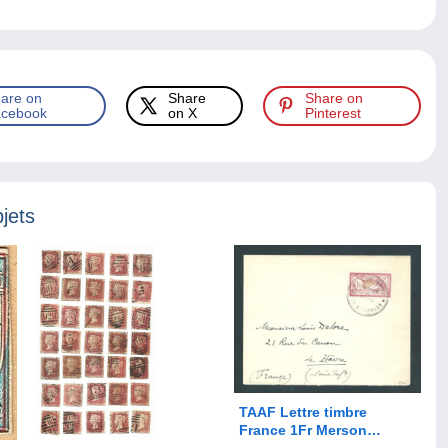
are on
Share
Share on
cebook
on X
Pinterest
jets
TAAF Lettre timbre
France 1Fr Merson