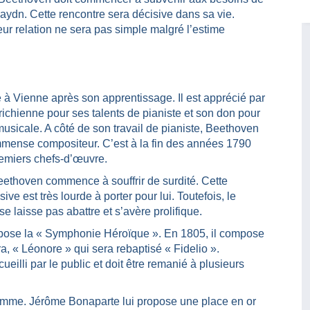
Haydn. Cette rencontre sera décisive dans sa vie.
eur relation ne sera pas simple malgré l’estime
 à Vienne après son apprentissage. Il est apprécié par
utrichienne pour ses talents de pianiste et son don pour
musicale. A côté de son travail de pianiste, Beethoven
immense compositeur. C’est à la fin des années 1790
premiers chefs-d’œuvre.
ethoven commence à souffrir de surdité. Cette
sive est très lourde à porter pour lui. Toutefois, le
e laisse pas abattre et s’avère prolifique.
pose la « Symphonie Héroïque ». En 1805, il compose
, « Léonore » qui sera rebaptisé « Fidelio ».
illi par le public et doit être remanié à plusieurs
emme. Jérôme Bonaparte lui propose une place en or