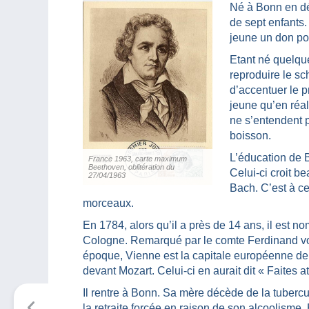
Né à Bonn en d
de sept enfants.
jeune un don po
Etant né quelqu
reproduire le sc
d’accentuer le pr
jeune qu’en réali
ne s’entendent pa
boisson.
L’éducation de 
France 1963, carte maximum
Beethoven, oblitération du
Celui-ci croit b
27/04/1963
Bach. C’est à c
morceaux.
En 1784, alors qu’il a près de 14 ans, il est n
Cologne. Remarqué par le comte Ferdinand von
époque, Vienne est la capitale européenne de l
devant Mozart. Celui-ci en aurait dit « Faites att
Il rentre à Bonn. Sa mère décède de la tubercu
la retraite forcée en raison de son alcoolism