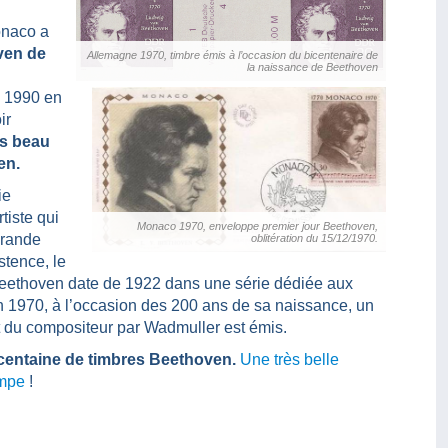
onaco a
ven de
Allemagne 1970, timbre émis à l’occasion du bicentenaire de
la naissance de Beethoven
e 1990 en
ir
ès beau
en.
ie
tiste qui
Monaco 1970, enveloppe premier jour Beethoven,
grande
oblitération du 15/12/1970.
stence, le
Beethoven date de 1922 dans une série dédiée aux
 1970, à l’occasion des 200 ans de sa naissance, un
it du compositeur par Wadmuller est émis.
centaine de timbres Beethoven.
Une très belle
ampe
!