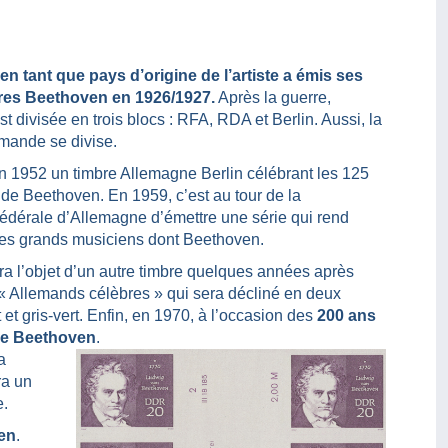
n tant que pays d’origine de l’artiste a émis ses
res Beethoven en 1926/1927.
Après la guerre,
t divisée en trois blocs : RFA, RDA et Berlin. Aussi, la
emande se divise.
n 1952 un timbre Allemagne Berlin célébrant les 125
de Beethoven. En 1959, c’est au tour de la
dérale d’Allemagne d’émettre une série qui rend
s grands musiciens dont Beethoven.
ra l’objet d’un autre timbre quelques années après
 « Allemands célèbres » qui sera décliné en deux
t et gris-vert. Enfin, en 1970, à l’occasion des
200 ans
re Beethoven
.
a
ra un
e.
ven
.