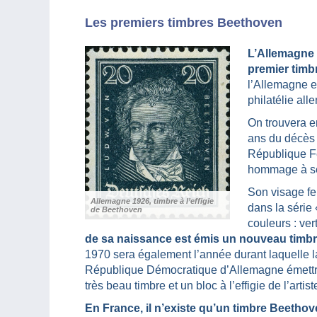
Les premiers timbres Beethoven
L’Allemagne e
premier timb
l’Allemagne es
philatélie all
On trouvera e
ans du décès 
République Fé
hommage à se
Son visage fe
Allemagne 1926, timbre à l’effigie
dans la série
de Beethoven
couleurs : ver
de sa naissance est émis un nouveau timb
1970 sera également l’année durant laquelle l
République Démocratique d’Allemagne émett
très beau timbre et un bloc à l’effigie de l’artist
En France, il n’existe qu’un timbre Beetho