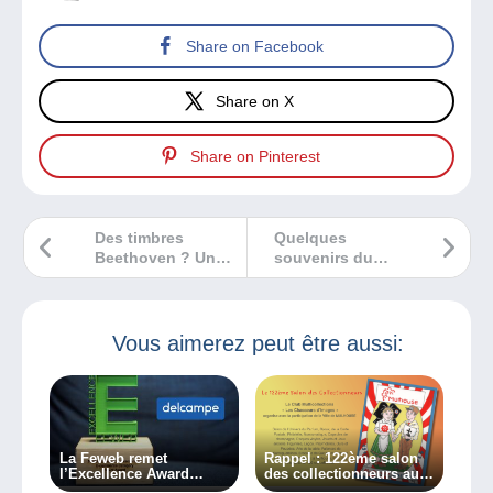
Share on Facebook
Share on X
Share on Pinterest
Des timbres
Quelques
Beethoven ? Un
souvenirs du
sujet de collection
Salon d’Automne !
!
Vous aimerez peut être aussi:
La Feweb remet
Rappel : 122ème salon
l’Excellence Award
des collectionneurs aura
Silver à Delcampe
lieu à Mulhouse le 20