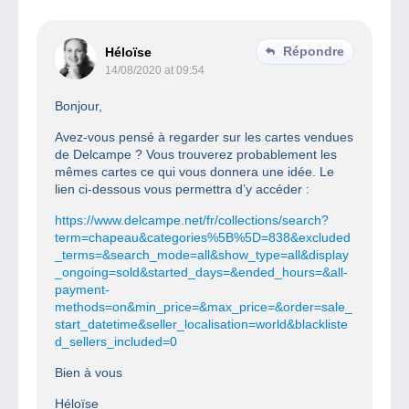
Répondre
Héloïse
14/08/2020 at 09:54
Bonjour,
Avez-vous pensé à regarder sur les cartes vendues
de Delcampe ? Vous trouverez probablement les
mêmes cartes ce qui vous donnera une idée. Le
lien ci-dessous vous permettra d’y accéder :
https://www.delcampe.net/fr/collections/search?
term=chapeau&categories%5B%5D=838&excluded
_terms=&search_mode=all&show_type=all&display
_ongoing=sold&started_days=&ended_hours=&all-
payment-
methods=on&min_price=&max_price=&order=sale_
start_datetime&seller_localisation=world&blackliste
d_sellers_included=0
Bien à vous
Héloïse