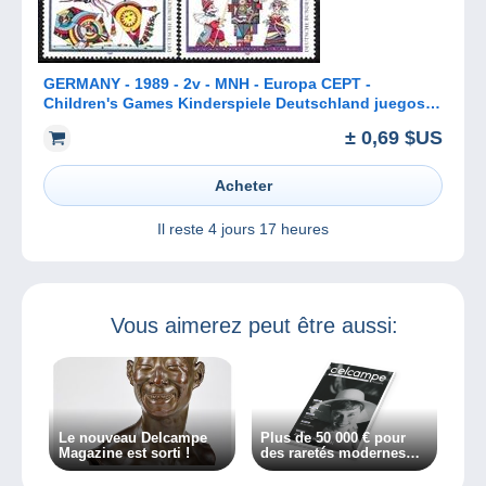
GERMANY - 1989 - 2v - MNH - Europa CEPT -
Children's Games Kinderspiele Deutschland juegos
infantiles Jeux d'Enfants
± 0,69 $US
Acheter
Il reste
4 jours 17 heures
Vous aimerez peut être aussi:
Le nouveau Delcampe
Plus de 50 000 € pour
Magazine est sorti !
des raretés modernes…
Découvrez l’histoire des
timbres Audrey Hepburn