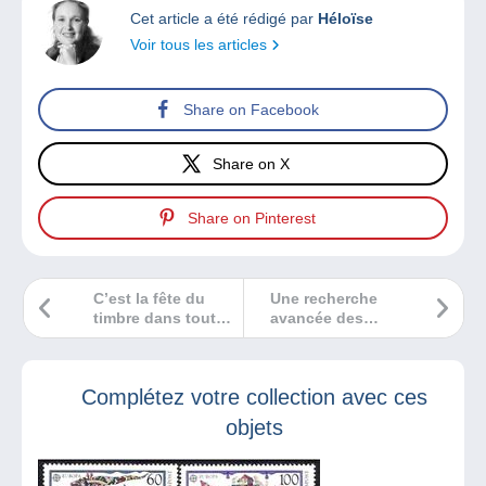
Cet article a été rédigé par
Héloïse
Voir tous les articles
Share on Facebook
Share on X
Share on Pinterest
C’est la fête du
Une recherche
timbre dans toute
avancée des
la France les 9 et
postes qui vous
10 mars
intéressent sur le
forum Delcampe ?
Complétez votre collection avec ces
C’est pour
maintenant !
objets