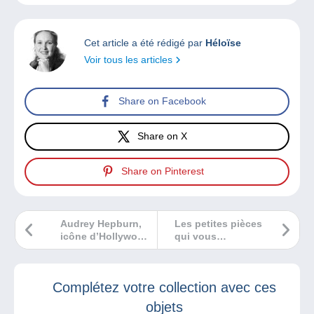
Cet article a été rédigé par
Héloïse
Voir tous les articles
Share on Facebook
Share on X
Share on Pinterest
Audrey Hepburn,
Les petites pièces
icône d’Hollywood
qui vous
et de la philatélie !
encombrent
seront peut-être
bientôt source de
Complétez votre collection avec ces
revenu !
objets