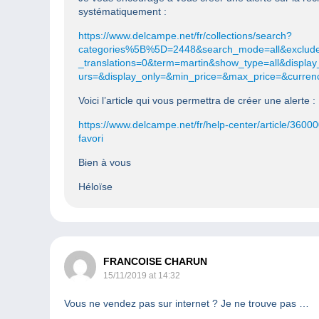
systématiquement :
https://www.delcampe.net/fr/collections/search?
categories%5B%5D=2448&search_mode=all&excluded_
_translations=0&term=martin&show_type=all&displ
urs=&display_only=&min_price=&max_price=&currency
Voici l’article qui vous permettra de créer une alerte :
https://www.delcampe.net/fr/help-center/article/360
favori
Bien à vous
Héloïse
FRANCOISE CHARUN
15/11/2019 at 14:32
Vous ne vendez pas sur internet ? Je ne trouve pas …