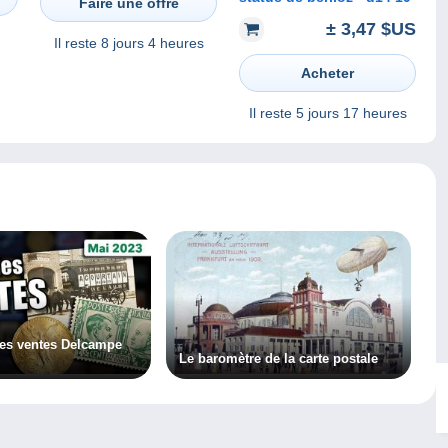
Faire une offre
± 3,47 $US
Il reste
8 jours 4 heures
Acheter
Il reste
5 jours 17 heures
les ventes Delcampe
Le baromètre de la carte postale