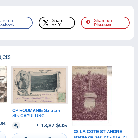
are on
Share
Share on
cebook
on X
Pinterest
jets
-
CP ROUMANIE Salutari
din CAPULUNG
US
± 13,87 $US
s
38 LA COTE ST ANDRE -
statue de berlioz - d14 19