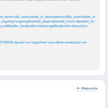
terms=&is_searchable_in_descriptions=0&is_searchable_in
ay_ongoing=ongoing&started_days=&started_hours=&ended_ho
=all&seller_localisation=&view=gallery&order=&country=
000758565-ajouter-ou-supprimer-une-alerte-email-pour-un-
Répondre