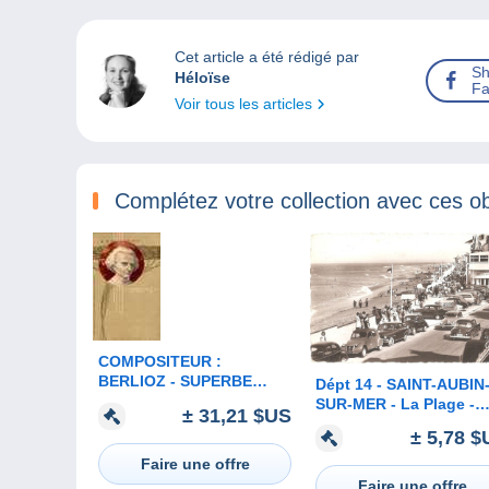
Cet article a été rédigé par
Sh
Héloïse
Fa
Voir tous les articles
Complétez votre collection avec ces ob
COMPOSITEUR :
BERLIOZ - SUPERBE
Dépt 14 - SAINT-AUBIN
LITHOGRAPHIE en
SUR-MER - La Plage -
± 31,21 $US
RELIEF ART NOUVEAU -
CPSM 9 x 14 cm -
± 5,78 $
MEISSNER & BUCH -
automobiles ancienne
ANNÉE: ENV. 1900 (b-913)
Faire une offre
Faire une offre