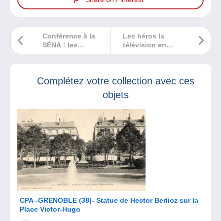
Conférence à la
Les héros la
SÉNA : les
télévision en
monnaies des jeux
jouets des années
séculaires sous
60 aux années 80.
l’empire romain.
Complétez votre collection avec ces
objets
CPA -GRENOBLE (38)- Statue de Hector Berlioz sur la
Place Victor-Hugo