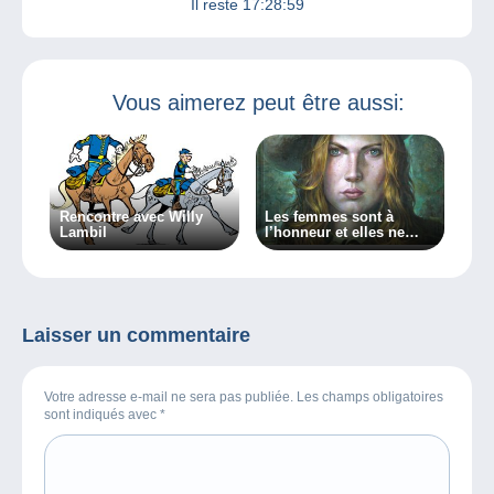
Il reste
17:28:59
Vous aimerez peut être aussi:
Rencontre avec Willy
Les femmes sont à
Lambil
l’honneur et elles ne
manquent pas de
caractère dans ma
chronique sur BXFM !
Laisser un commentaire
Votre adresse e-mail ne sera pas publiée. Les champs obligatoires
sont indiqués avec
*