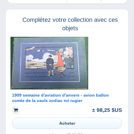
à lui présenter
l’écrivain Edmond
votre coin de
de La Fontaine
paradis !
Complétez votre collection avec ces
objets
1909 semaine d'aviation d'anvers - avion ballon
comte de la vaulx zodiac roi rugier
± 98,25 $US
Acheter