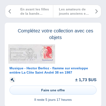
En avant les filles
Les amateurs de
de la bande
jouets anciens et
dessinée !
de belle brocante
ont rendez-vous
au 22ème salon
Complétez votre collection avec ces
Collect-Hit et
Brocantissimo le
objets
1er octobre 2023 !
Musique - Hector Berlioz - flamme sur enveloppe
entière La Côte Saint André 38 en 1987
± 1,73 $US
Faire une offre
Il reste
5 jours 17 heures