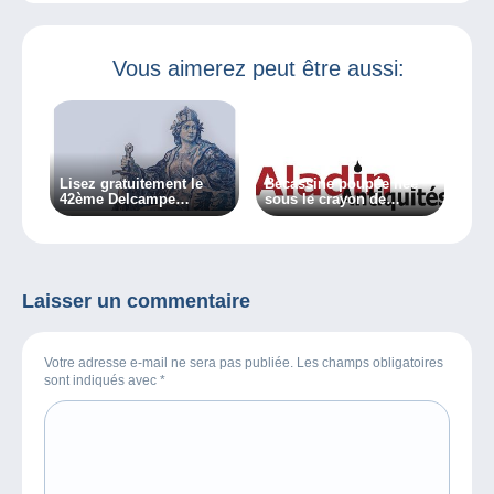
Vous aimerez peut être aussi:
Lisez gratuitement le
Bécassine poupée née
42ème Delcampe
sous le crayon de
Magazine !
Pinchon, star des
chambres d’enfants.
Laisser un commentaire
Votre adresse e-mail ne sera pas publiée. Les champs obligatoires
sont indiqués avec
*