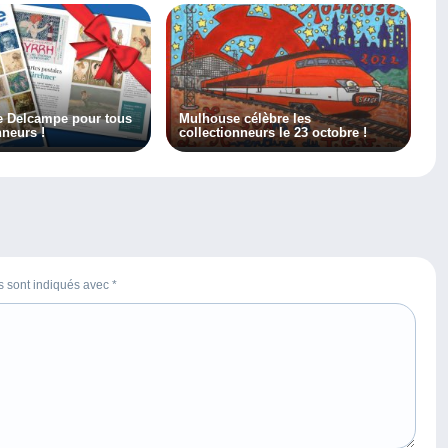
e Delcampe pour tous
Mulhouse célèbre les
nneurs !
collectionneurs le 23 octobre !
es sont indiqués avec
*