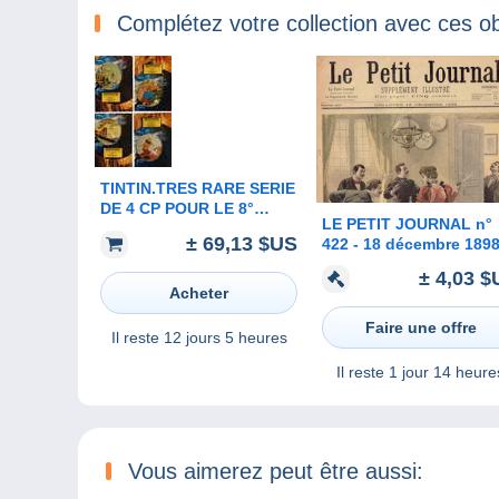
Complétez votre collection avec ces ob
TINTIN.TRES RARE SERIE
DE 4 CP POUR LE 8°
LE PETIT JOURNAL n°
SALON DE LA CPA
± 69,13 $US
422 - 18 décembre 189
MARIGNANE. CREATION
Prince Georges de Grè
J. LARDIE 1994. TIRAGE
± 4,03 $
Hongrois Carcassonne
LTE A 100 EX ET SIG
Acheter
Faire une offre
Il reste
12 jours 5 heures
Il reste
1 jour 14 heure
Vous aimerez peut être aussi: