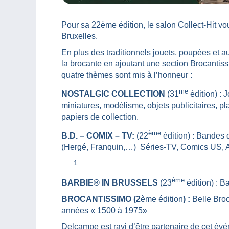
Pour sa 22ème édition, le salon Collect-Hit v
Bruxelles.
En plus des traditionnels jouets, poupées et aut
la brocante en ajoutant une section Brocantiss
quatre thèmes sont mis à l’honneur :
me
NOSTALGIC COLLECTION
(31
édition)
: 
miniatures, modélisme, objets publicitaires, pl
papiers de collection.
ème
B.D. – COMIX – TV:
(22
édition) : Bandes 
(Hergé, Franquin,…) Séries-TV, Comics US, 
ème
BARBIE® IN BRUSSELS
(23
édition) : 
BROCANTISSIMO (2
ème édition
) :
Belle Broc
années « 1500 à 1975»
Delcampe est ravi d’être partenaire de cet év