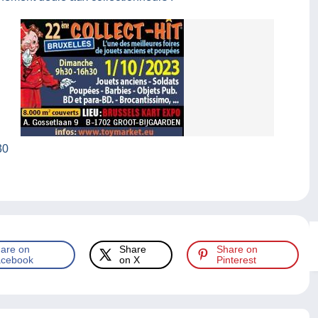
30
are on
Share
Share on
cebook
on X
Pinterest