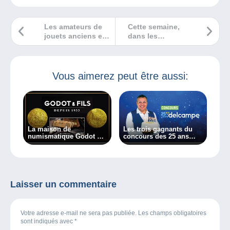
Les amateurs de
Cette semaine,
jouets anciens et
dans les
de belle brocante
Bédélires, on vous
ont rendez-vous
présente des
au 22ème salon
cerveaux !
Collect-Hit et
Vous aimerez peut être aussi:
Brocantissimo le
1er octobre 2023 !
La maison de
Les trois gagnants du
numismatique Godot et
concours des 25 ans
fils rejoint la
sont connus !
marketplace Delcampe
Laisser un commentaire
Votre adresse e-mail ne sera pas publiée. Les champs obligatoires
sont indiqués avec
*