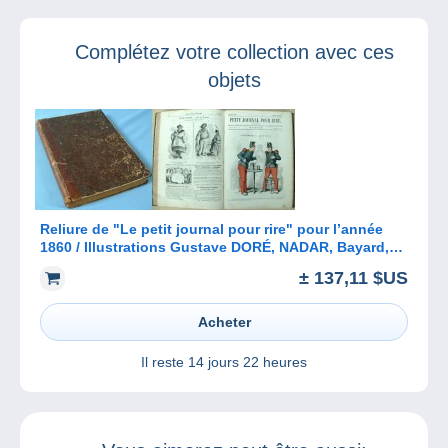
Grand Vermeil à
nouvelle vidéo du
IBRA
monde de la
Complétez votre collection avec ces
collection !
objets
Reliure de "Le petit journal pour rire" pour l’année
1860 / Illustrations Gustave DORÉ, NADAR, Bayard,
Riou, etc.
± 137,11 $US
Acheter
Il reste
14 jours 22 heures