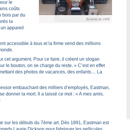
pour le
ains coûts
 bois par du
Brownie de 1908
près la
 un appareil
nt accessible à tous et la firme vend des millions
 monde.
r cet argument. Pour ce faire, il créent un slogan
r le bouton, on se charge du reste. » C’est en effet
ermettant des photos de vacances, des enfants… La
n essor embauchant des milliers d’employés, Eastman,
e donner la mort. Il a laissé ce mot : « A mes amis.
»
e sur les débuts du 7ème art. Dès 1891, Eastman est
nedy Laurie Dickson pour fabriquer les pellicules