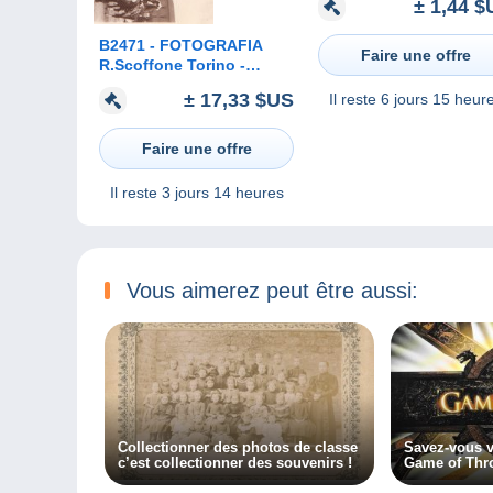
± 1,44 $
B2471 - FOTOGRAFIA
Faire une offre
R.Scoffone Torino -
SFILATA STORICA
± 17,33 $US
Il reste
6 jours 15 heur
CAVALIERI REALI A
CAVALLO - COSTUMI
Faire une offre
Il reste
3 jours 14 heures
Vous aimerez peut être aussi:
Collectionner des photos de classe
Savez-vous v
c’est collectionner des souvenirs !
Game of Thr