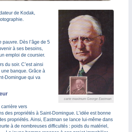
ndateur de Kodak,
hotographie.
 pauvre. Dès l’âge de 5
ubvenir à ses besoins,
n emploi de coursier.
s du soir. C’est ainsi
s une banque. Grâce à
int-Domingue qui va
eur
carte maximum George Eastman
 carrière vers
ins des propriétés à Saint-Domingue. L’idée est bonne
des propriétés. Ainsi, Eastman se lance lui-même dans
eurte à de nombreuses difficultés : poids du matériel,