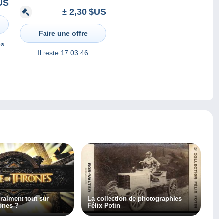
US
- Bateau devant le
± 2,30 $US
Château des Ducs de
Nemours
Faire une offre
es
Il reste
17:03:46
raiment tout sur
La collection de photographies
ones ?
Félix Potin