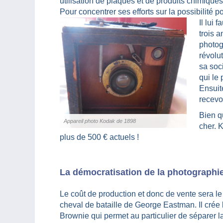
utilisation de plaques et de produits chimiqu
Pour concentrer ses efforts sur la possibilité p
Il lui 
trois a
photog
révolu
sa soc
qui le
Ensuite
recevoi
Bien qu
Appareil photo Kodak de 1898
cher. 
plus de 500 € actuels !
La démocratisation de la photographi
Le coût de production et donc de vente sera l
cheval de bataille de George Eastman. Il crée 
Brownie qui permet au particulier de séparer la