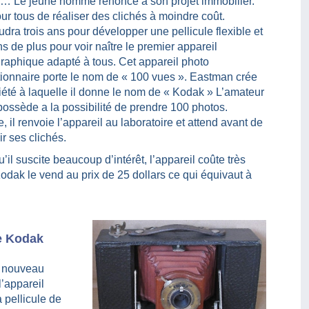
es… Le jeune homme renonce à son projet immobilier.
our tous de réaliser des clichés à moindre coût.
faudra trois ans pour développer une pellicule flexible et
ns de plus pour voir naître le premier appareil
raphique adapté à tous. Cet appareil photo
tionnaire porte le nom de « 100 vues ». Eastman crée
iété à laquelle il donne le nom de « Kodak » L’amateur
 possède a la possibilité de prendre 100 photos.
, il renvoie l’appareil au laboratoire et attend avant de
r ses clichés.
’il suscite beaucoup d’intérêt, l’appareil coûte très
Kodak le vend au prix de 25 dollars ce qui équivaut à
e Kodak
e nouveau
l’appareil
 pellicule de