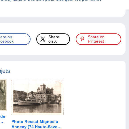
are on
Share
Share on
cebook
on X
Pinterest
jets
Photo Rossat-Mignod à
GER
Annecy (74 Haute-Savoie)