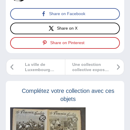
Share on Facebook
Share on X
Share on Pinterest
La ville de
Une collection
Luxembourg
collective exposée
célèbre ses 25 ans
dans vos rues !
au patrimoine
mondial de
Complétez votre collection avec ces
l’Unesco
objets