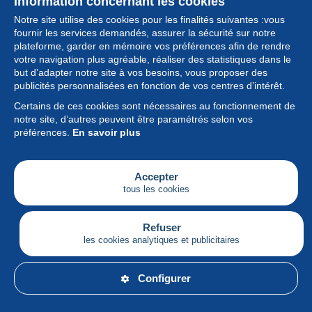
Information concernant les cookies
Notre site utilise des cookies pour les finalités suivantes :vous
fournir les services demandés, assurer la sécurité sur notre
plateforme, garder en mémoire vos préférences afin de rendre
votre navigation plus agréable, réaliser des statistiques dans le
but d’adapter notre site à vos besoins, vous proposer des
Collection
publicités personnalisées en fonction de vos centres d’intérêt.
Certains de ces cookies sont nécessaires au fonctionnement de
Actualités
notre site, d’autres peuvent être paramétrés selon vos
préférences.
En savoir plus
Fonctionnalités
Société
Accepter
tous les cookies
Services
Articles
Refuser
les cookies analytiques et publicitaires
Français
Configurer
© Delcampe International srl - Tous droits réservés.