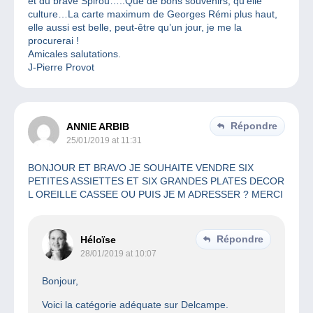
et du brave Spirou…..Que de bons souvenirs, qu’elle
culture…La carte maximum de Georges Rémi plus haut,
elle aussi est belle, peut-être qu’un jour, je me la
procurerai !
Amicales salutations.
J-Pierre Provot
Répondre
ANNIE ARBIB
25/01/2019 at 11:31
BONJOUR ET BRAVO JE SOUHAITE VENDRE SIX
PETITES ASSIETTES ET SIX GRANDES PLATES DECOR
L OREILLE CASSEE OU PUIS JE M ADRESSER ? MERCI
Répondre
Héloïse
28/01/2019 at 10:07
Bonjour,
Voici la catégorie adéquate sur Delcampe.