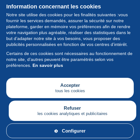
Information concernant les cookies
Notre site utilise des cookies pour les finalités suivantes :vous
fournir les services demandés, assurer la sécurité sur notre
plateforme, garder en mémoire vos préférences afin de rendre
votre navigation plus agréable, réaliser des statistiques dans le
but d’adapter notre site à vos besoins, vous proposer des
Collection
publicités personnalisées en fonction de vos centres d’intérêt.
Certains de ces cookies sont nécessaires au fonctionnement de
Actualités
notre site, d’autres peuvent être paramétrés selon vos
préférences.
En savoir plus
Fonctionnalités
Société
Accepter
tous les cookies
Services
Articles
Refuser
les cookies analytiques et publicitaires
Français
Configurer
© Delcampe International srl - Tous droits réservés.