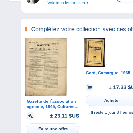
Voir tous les articles
Complétez votre collection avec ces ob
Gard, Camargue, 1935
± 17,33 $
Acheter
Gazette de l´association
agricole, 1845, Cultures
en Sardaigne, Sardegna,
Il reste
1 jour 8 heure
± 23,11 $US
Vignes dans le
Montferrat, Guano, Baron
Crud
Faire une offre