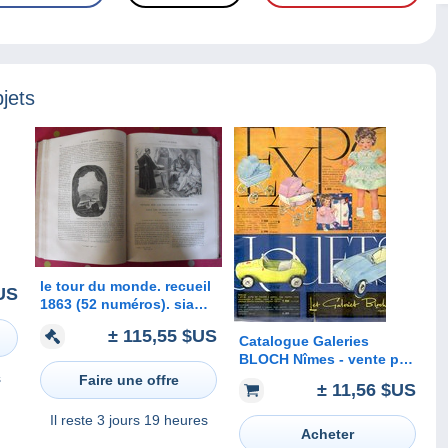
jets
le tour du monde. recueil
US
1863 (52 numéros). siam
cambodge laos bangkok
± 115,55 $US
sérail khartoum dahomey
Catalogue Galeries
ile maurice égypte chine
BLOCH Nîmes - vente par
correspondance - Jouets
s
Faire une offre
± 11,56 $US
1959 - 12 pages
Il reste
3 jours 19 heures
Acheter