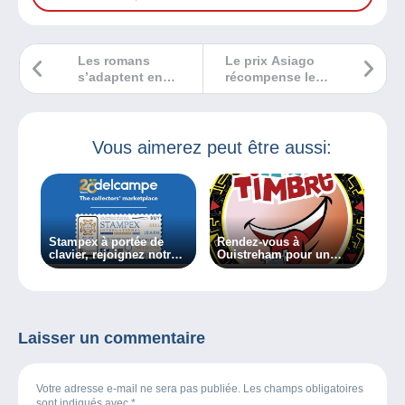
Les romans
Le prix Asiago
s’adaptent en
récompense le
bandes dessinées
timbre de Post
Luxembourg sur le
thème du
« Tourisme »
Vous aimerez peut être aussi:
Stampex à portée de
Rendez-vous à
clavier, rejoignez notre
Ouistreham pour un
stand depuis votre
salon maxi-timbré en
canapé
2021 !
Laisser un commentaire
Votre adresse e-mail ne sera pas publiée. Les champs obligatoires
sont indiqués avec
*