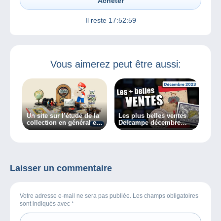
Acheter
Il reste
17:52:59
Vous aimerez peut être aussi:
Un site sur l’étude de la
Les plus belles ventes
collection en général et
Delcampe décembre
des collectionneurs en
2023
particulier, découvrez
Collectiana
Laisser un commentaire
Votre adresse e-mail ne sera pas publiée. Les champs obligatoires
sont indiqués avec
*