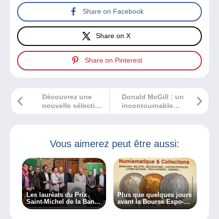
Share on Facebook
Share on X
Share on Pinterest
Découvrez une
Donald McGill : un
nouvelle sélection
incontournable
de bande
pour les
dessinées
collectionneurs de
jeunesse !
cartes postales
Vous aimerez peut être aussi:
Les lauréats du Prix
Plus que quelques jours
Saint-Michel de la Bande
avant la Bourse Expo-
dessinée
vente de Saint-Cyr-sur-
Loire