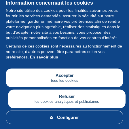
Information concernant les cookies
Notre site utilise des cookies pour les finalités suivantes :vous
fournir les services demandés, assurer la sécurité sur notre
plateforme, garder en mémoire vos préférences afin de rendre
votre navigation plus agréable, réaliser des statistiques dans le
but d’adapter notre site à vos besoins, vous proposer des
Collection
publicités personnalisées en fonction de vos centres d’intérêt.
Certains de ces cookies sont nécessaires au fonctionnement de
Actualités
notre site, d’autres peuvent être paramétrés selon vos
préférences.
En savoir plus
Fonctionnalités
Société
Accepter
tous les cookies
Services
Articles
Refuser
les cookies analytiques et publicitaires
Français
Configurer
© Delcampe International srl - Tous droits réservés.