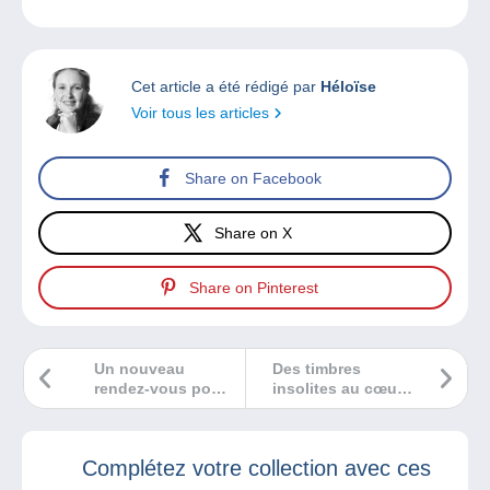
Cet article a été rédigé par
Héloïse
Voir tous les articles
Share on Facebook
Share on X
Share on Pinterest
Un nouveau
Des timbres
rendez-vous pour
insolites au cœur
les
du monde de la
collectionneurs
collection.
bruxellois :
Complétez votre collection avec ces
Collect’ Market !