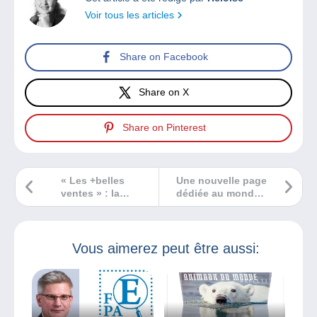
Voir tous les articles
Share on Facebook
Share on X
Share on Pinterest
« Les +belles
Une nouvelle page
ventes » : la
dédiée au monde
nouvelle série
de la
vidéo Delcampe
numismatique et
des billets !
Vous aimerez peut être aussi: